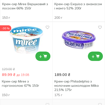
Крем-сир Miree Вершковий з
Крем-сир Exquisa з ананасом
лососем 66% 150г
і манго 52% 200г
150 г
200 г
-30 %
+
+
129.00
₴
89.99
₴
189.00
₴
до 19.08
Крем-сир Miree з
Крем-сир Philadelphia з
горгонзолою 67% 150г
молочним шоколадом Milka
21,5% 175г
150 г
175 г