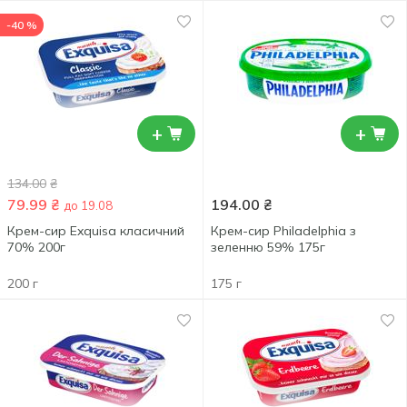
-40 %
+
+
134.00
₴
79.99
₴
194.00
₴
до 19.08
Крем-сир Exquisa класичний
Крем-сир Philadelphia з
70% 200г
зеленню 59% 175г
200 г
175 г