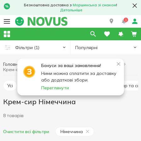
Безкоштовна доставка з
Моршинська зі смаком
!
Детальніше
1
Популярні
Фільтри
(1)
Головна
Сир
Крем-сир
Яйця та молочні продукти
Бонуси за ваші замовлення!
Крем-сир Німеччина
Ними можна сплатити за доставку
або додаткові збори.
Усі
Твердий сир
Плавлений сир
М'який сир та си
Переглянути
Крем-сир Німеччина
8 товарів
Німеччина
Очистити всі фільтри