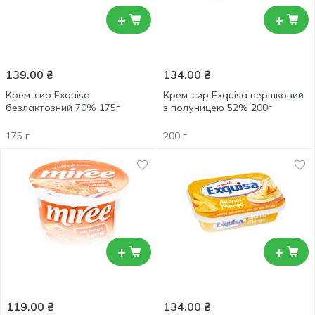
+
+
139.00
₴
134.00
₴
Крем-сир Exquisa
Крем-сир Exquisa вершковий
безлактозний 70% 175г
з полуницею 52% 200г
175 г
200 г
+
+
119.00
₴
134.00
₴