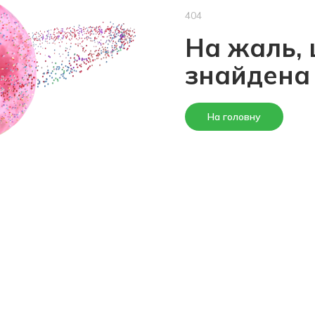
404
На жаль, 
знайдена
На головну