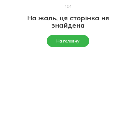
404
На жаль, ця сторінка не
знайдена
На головну