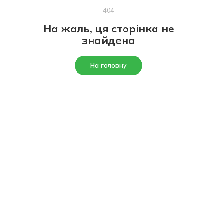
404
На жаль, ця сторінка не
знайдена
На головну