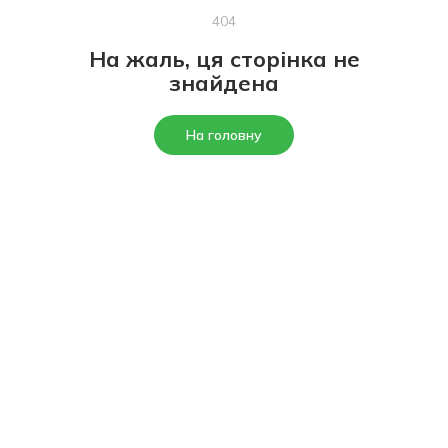
404
На жаль, ця сторінка не
знайдена
На головну