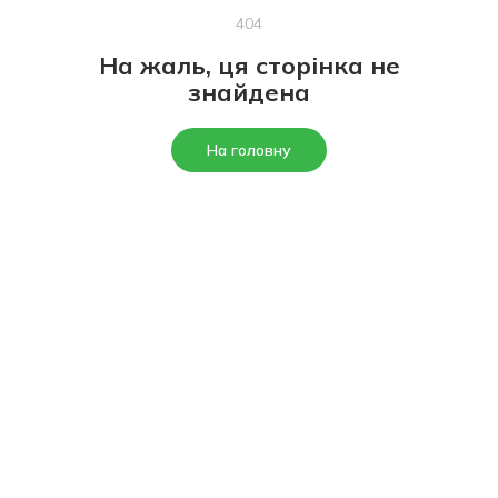
404
На жаль, ця сторінка не
знайдена
На головну