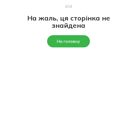
404
На жаль, ця сторінка не
знайдена
На головну