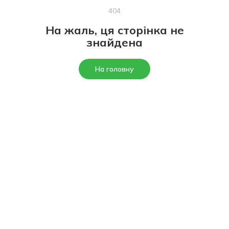
404
На жаль, ця сторінка не
знайдена
На головну