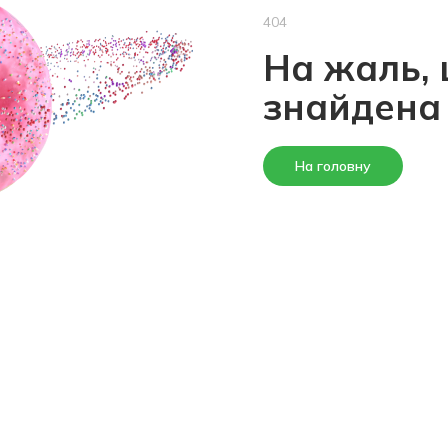
404
На жаль, 
знайдена
На головну