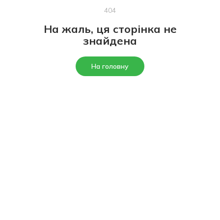
404
На жаль, ця сторінка не
знайдена
На головну