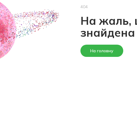
404
На жаль, 
знайдена
На головну