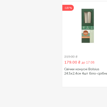
-18 %
219.00
₴
179.00
₴
до 17.08
Свічки конусні Bolsius
24,5х2,4см 4шт біло-срібн