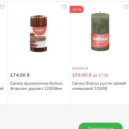
-31 %
229.00
₴
174.00
₴
159.00
₴
до 17.08
Свічка ароматична Bolsius
Свічка Bolsius рустік свіжий
ий
Агарове дерево 120/58мм
оливковий 130/68
Показати ще