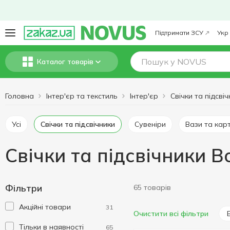
Підтримати ЗСУ
Укр
Каталог товарів
Головна
Інтер'єр та текстиль
Інтер'єр
Свічки та підсві
Усі
Свічки та підсвічники
Сувеніри
Вази та кар
Свічки та підсвічники Bo
Фільтри
65 товарів
Акційні товари
31
Очистити всі фільтри
Тільки в наявності
65