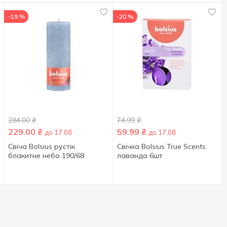
-19 %
-20 %
284.00
₴
74.99
₴
229.00
₴
59.99
₴
до 17.08
до 17.08
Свіча Bolsius рустік
Свічка Bolsius True Scents
блакитне небо 190/68
лаванда 6шт