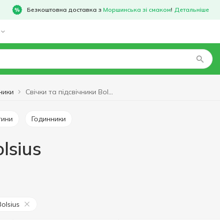
Безкоштовна доставка з
Моршинська зі смаком
!
Детальніше
чники
Свічки та підсвічники Bolsius
тини
Годинники
lsius
Bolsius