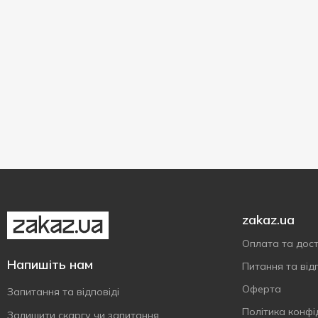
zakaz.ua
Оплата та дос
Напишіть нам
Питання та відп
Оферта
Запитання та відповіді
Політика конфі
Залишити скаргу чи запитання