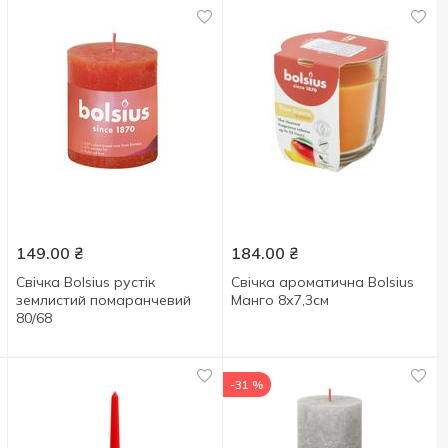
149.00
₴
184.00
₴
Свічка Bolsius рустік
Свічка ароматична Bolsius
землистий помаранчевий
Манго 8х7,3см
80/68
-31 %