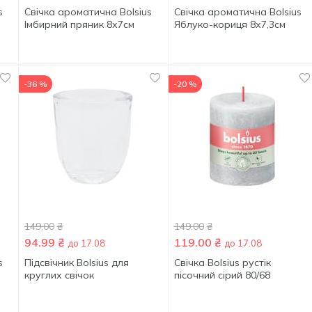
s
Свічка ароматична Bolsius
Свічка ароматична Bolsius
Імбирний пряник 8х7см
Яблуко-кориця 8х7,3см
-36 %
-20 %
149.00
₴
149.00
₴
94.99
₴
119.00
₴
до 17.08
до 17.08
s
Підсвічник Bolsius для
Свічка Bolsius рустік
круглих свічок
пісочний сірий 80/68