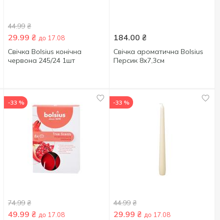
44.99
₴
29.99
₴
184.00
₴
до 17.08
Свічка Bolsius конічна
Свічка ароматична Bolsius
червона 245/24 1шт
Персик 8х7,3см
-33 %
-33 %
74.99
₴
44.99
₴
49.99
₴
29.99
₴
до 17.08
до 17.08