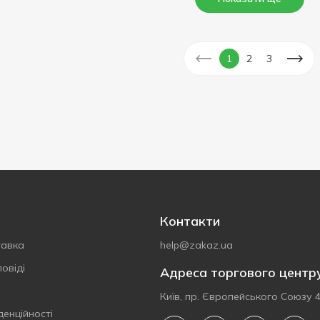
1
2
3
Контакти
тавка
help@zakaz.ua
овіді
Адреса торгового центр
Київ, пр. Європейського Союзу 
денційності