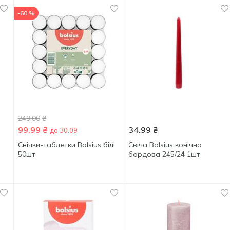
-60 %
249.00
₴
99.99
₴
34.99
₴
до 30.09
Свічки-таблетки Bolsius білі
Свіча Bolsius конічна
50шт
бордова 245/24 1шт