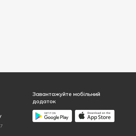
Завантажуйте мобільний
додаток
у
47