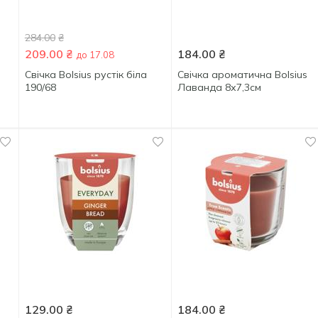
284.00
₴
209.00
₴
184.00
₴
до 17.08
Свічка Bolsius рустік біла
Свічка ароматична Bolsius
190/68
Лаванда 8х7,3см
129.00
₴
184.00
₴