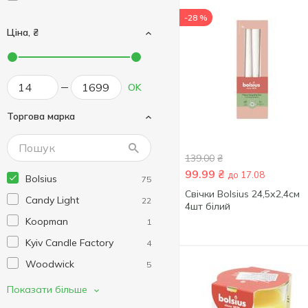
-28 %
Ціна, ₴
OK
Торгова марка
139.00
₴
99.99
₴
до 17.08
Bolsius
75
Свічки Bolsius 24,5х2,4см
Candy Light
22
4шт білий
Koopman
1
Kyiv Candle Factory
4
Woodwick
5
Турбота
7
Показати більше