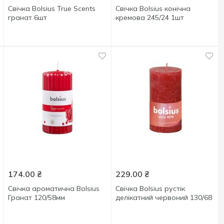
Свічка Bolsius True Scents
Свічка Bolsius конічна
гранат 6шт
кремова 245/24 1шт
174.00
₴
229.00
₴
Свічка ароматична Bolsius
Свічка Bolsius рустік
Гранат 120/58мм
делікатний червоний 130/68