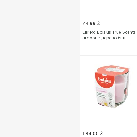
Лаванда
3
Магнолія
3
74.99
₴
Манго
2
Свічка Bolsius True Scents
Персик
1
агарове дерево 6шт
Яблуко
1
Імбир
1
184.00
₴