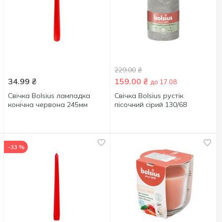
229.00
₴
34.99
₴
159.00
₴
до 17.08
Свічка Bolsius лампадка
Свічка Bolsius рустік
конічна червона 245мм
пісочний сірий 130/68
-33 %