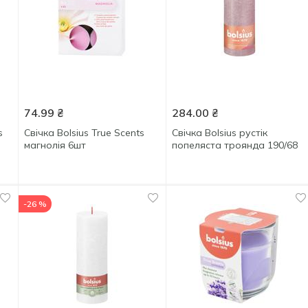
74.99
₴
284.00
₴
s
Свічка Bolsius True Scents
Свічка Bolsius рустік
магнолія 6шт
попеляста троянда 190/68
-26 %