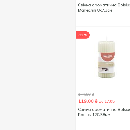
Свічка ароматична Bolsiu
Магнолія 8х7,3см
-32 %
174.00
₴
119.00
₴
до 17.08
Свічка ароматична Bolsiu
Ваніль 120/58мм