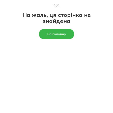
404
На жаль, ця сторінка не
знайдена
На головну