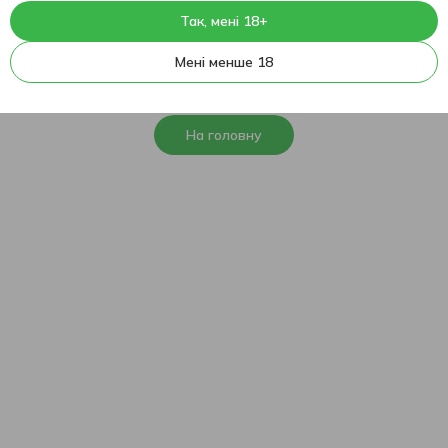
Так, мені 18+
404
На жаль, ця сторінка не
Мені менше 18
знайдена
На головну