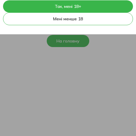
Так, мені 18+
404
На жаль, ця сторінка не
Мені менше 18
знайдена
На головну