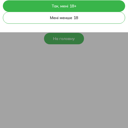
Так, мені 18+
404
На жаль, ця сторінка не
Мені менше 18
знайдена
На головну