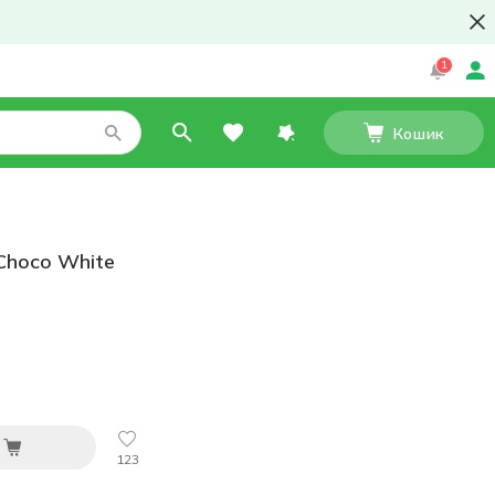
1
Кошик
Choco White
123