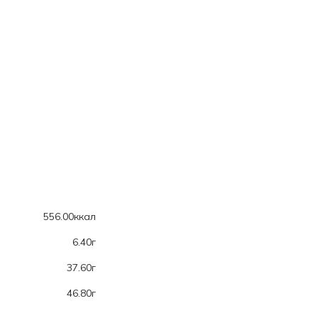
556.00ккал
6.40г
37.60г
46.80г