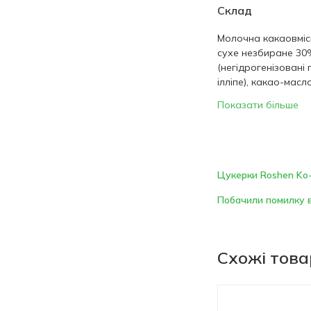
Склад
Молочна какаовміс
сухе незбиране 30
(негідрогенізовані 
ілліпе), какао-масло
Показати більше
Цукерки Roshen Ko
Побачили помилку в
Схожі тов