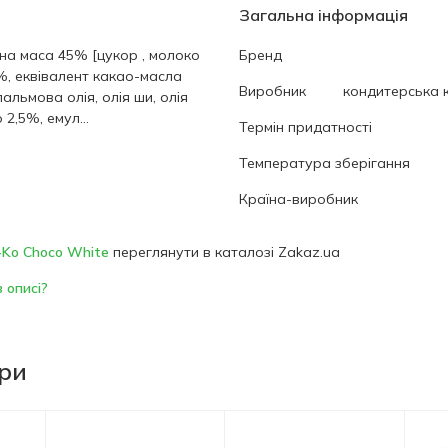
Загальна інформація
на маса 45% [цукор , молоко
Бренд
%, еквівалент какао-масла
Виробник
кондитерська 
пальмова олія, олія ши, олія
 2,5%, емул...
Термін придатності
Температура зберігання
Країна-виробник
-Ko Choco White
переглянути в каталозі Zakaz.ua
 описі?
ари