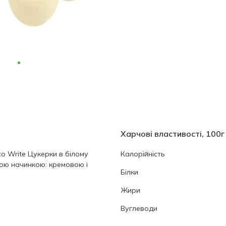
Харчові властивості, 100г
o Write Цукерки в білому
Калорійність
ною начинкою: кремовою і
Білки
Жири
Вуглеводи