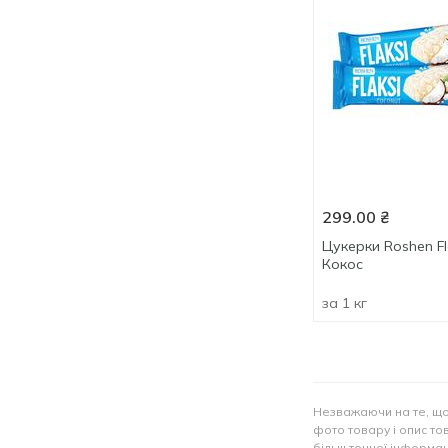
299.00
₴
Цукерки Roshen Fl
Кокос
за 1 кг
Незважаючи на те, що
фото товару і опис тов
більш точної інформац