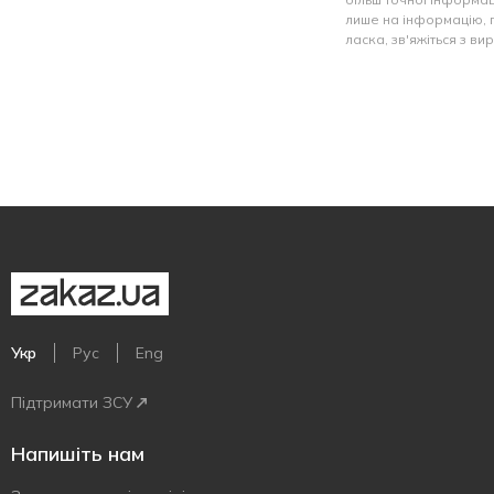
лише на інформацію, 
ласка, зв'яжіться з в
Укр
Рус
Eng
Підтримати ЗСУ
Напишіть нам