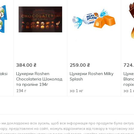
384.00
₴
259.00
₴
724
aksi
Цукерки Roshen
Цукерки Roshen Milky
Цуке
Chocolateria Шоколад
Splash
Blanc
та праліне 194г
горі
194 г
за 1 кг
за 1 
 ми докладаємо всіх зусиль, щоб вся інформація про продукти була актуа
ару, представлені на сайті, можуть відрізнятися від товару в торговому за
ії завжди звертайте увагу на реальний товар, читайте етикетку на продукт