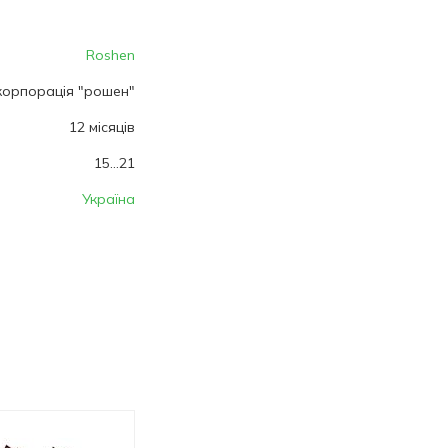
Roshen
корпорація "рошен"
12 місяців
15...21
Україна