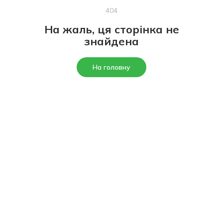
404
На жаль, ця сторінка не
знайдена
На головну