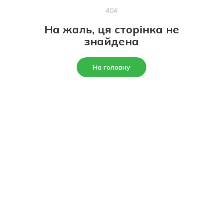
404
На жаль, ця сторінка не
знайдена
На головну