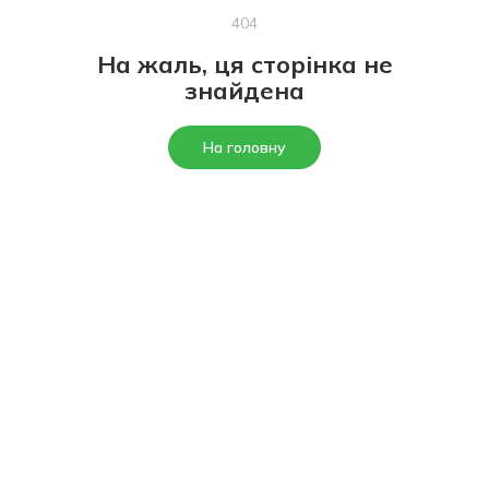
404
На жаль, ця сторінка не
знайдена
На головну