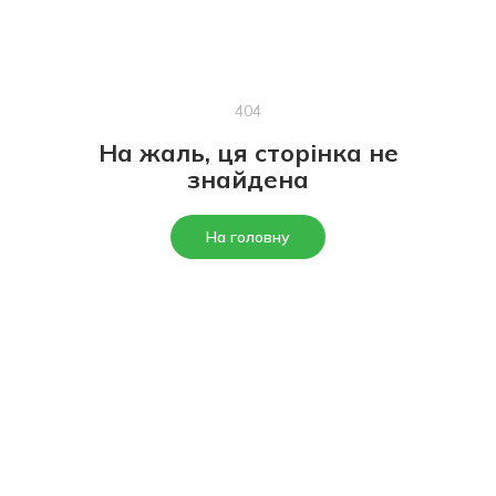
404
На жаль, ця сторінка не
знайдена
На головну