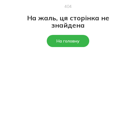
404
На жаль, ця сторінка не
знайдена
На головну