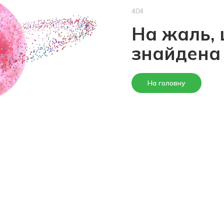
404
На жаль, 
знайдена
На головну