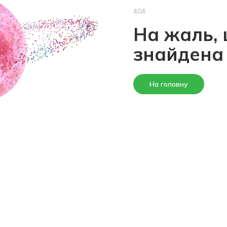
404
На жаль, 
знайдена
На головну