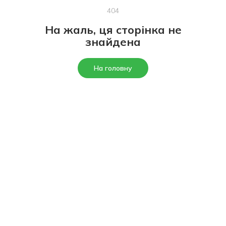
404
На жаль, ця сторінка не
знайдена
На головну