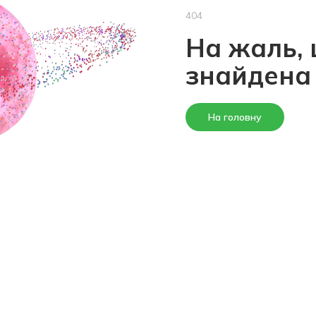
404
На жаль, 
знайдена
На головну