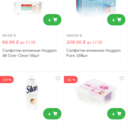
+
+
83.99
₴
264.00
₴
66.99
₴
209.00
₴
до 17.08
до 17.08
Салфетки влажные Huggies
Салфетки влажные Huggies
All Over Clean 56шт
Pure 168шт
-24 %
-31 %
+
+