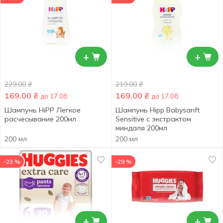
+
+
229.00
₴
219.00
₴
169.00
₴
169.00
₴
до 17.08
до 17.08
Шампунь HiPP Легкое
Шампунь Hipp Babysanft
расчесывание 200мл
Sensitive с экстрактом
миндаля 200мл
200 мл
200 мл
-23 %
-29 %
+
+