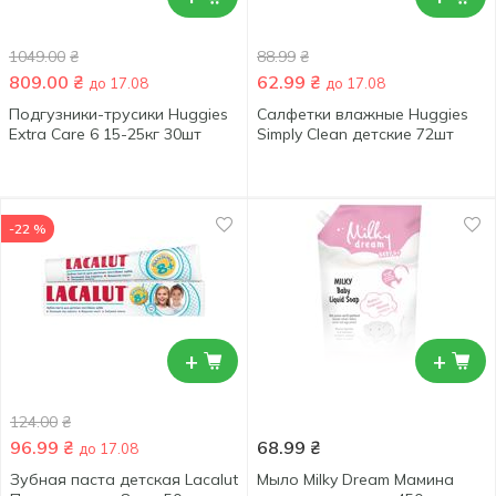
1049.00
₴
88.99
₴
809.00
₴
62.99
₴
до 17.08
до 17.08
Подгузники-трусики Huggies
Салфетки влажные Huggies
Extra Care 6 15-25кг 30шт
Simply Clean детские 72шт
-22 %
+
+
124.00
₴
96.99
₴
68.99
₴
до 17.08
Зубная паста детская Lacalut
Мыло Milky Dream Мамина