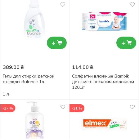
+
+
389.00
₴
114.00
₴
Гель для стирки детской
Салфетки влажные Bambik
одежды Balance 1л
детские с овсяным молочком
120шт
1 л
-27 %
-21 %