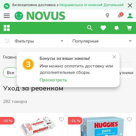
Безкоштовна доставка з
Моршинська зі смаком
!
Детальней
1
Популярные
Фильтры
Главная
Товары для детей
Уход за ребенком
Бонусы за ваши заказы!
Ими можно оплатить доставку или
дополнительные сборы.
Все
Детские салфетки, ватные палочки
Подгузники
Просмотреть
Уход за ребенком
282 товара
-20 %
-21 %