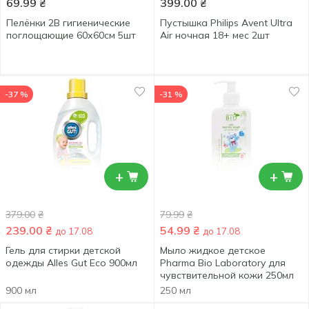
69.99
₴
399.00
₴
Пелёнки 2В гигиенические
Пустышка Philips Avent Ultra
поглощающие 60х60см 5шт
Air ночная 18+ мес 2шт
-37 %
-31 %
+
+
379.00
₴
79.99
₴
239.00
₴
54.99
₴
до 17.08
до 17.08
Гель для стирки детской
Мыло жидкое детское
одежды Alles Gut Eco 900мл
Pharma Bio Laboratory для
чувствительной кожи 250мл
900 мл
250 мл