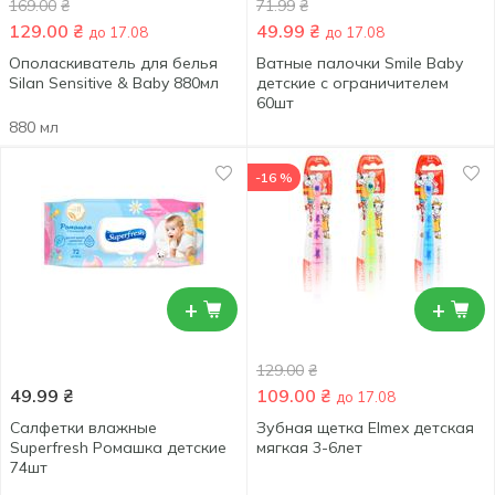
169.00
₴
71.99
₴
129.00
₴
49.99
₴
до 17.08
до 17.08
Ополаскиватель для белья
Ватные палочки Smile Baby
Silan Sensitive & Baby 880мл
детские с ограничителем
60шт
880 мл
-16 %
+
+
129.00
₴
49.99
₴
109.00
₴
до 17.08
Салфетки влажные
Зубная щетка Elmex детская
Superfresh Ромашка детские
мягкая 3-6лет
74шт