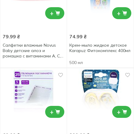
+
+
79.99
₴
74.99
₴
Салфетки влажные Novus
Крем-мыло жидкое детское
Baby детские алоэ и
Karapuz Фитокомплекс 400мл
ромашка с витаминами А, С, Е
и Д-пантенолом 100шт
500 мл
+
+