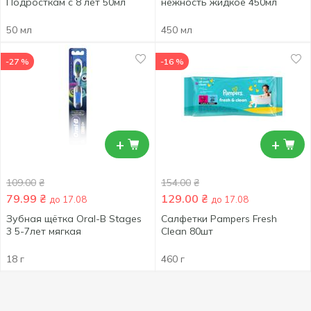
Подросткам с 8 лет 50мл
нежность жидкое 450мл
50 мл
450 мл
-27 %
-16 %
+
+
109.00
₴
154.00
₴
79.99
₴
129.00
₴
до 17.08
до 17.08
Зубная щётка Oral-B Stages
Cалфетки Pampers Fresh
3 5-7лет мягкая
Clean 80шт
18 г
460 г