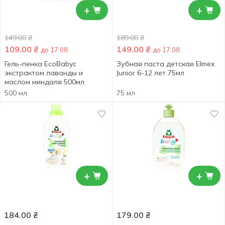
+
+
149.00
₴
189.00
₴
109.00
₴
149.00
₴
до 17.08
до 17.08
Гель-пенка EcoBabyс
Зубная паста детская Elmex
экстрактом лаванды и
Junior 6-12 лет 75мл
маслом миндаля 500мл
500 мл
75 мл
+
+
184.00
₴
179.00
₴