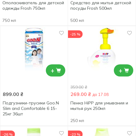
Ополаскиватель для детской
Средство для мытья детской
одежды Frosh 750мл
посуды Frosh 500мл
750 мл
500 мл
-25 %
+
+
359.00
₴
899.00
₴
269.00
₴
до 17.08
Подгузники-трусики Goo.N
Пенка HiPP для умывания и
Slim and Comfortable 6 15-
мытья рук 250мл
25кг 36шт
250 мл
-26 %
-23 %