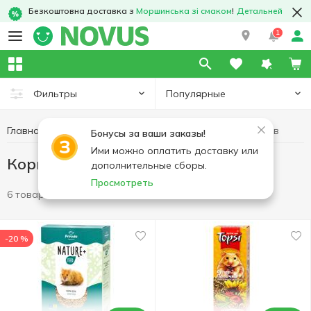
Безкоштовна доставка з
Моршинська зі смаком
!
Детальней
1
Популярные
Фильтры
Главная
Товары для животных
Корм для грызунов
Бонусы за ваши заказы!
Ими можно оплатить доставку или
Корм для грызунов
дополнительные сборы.
Просмотреть
6 товаров
-20 %