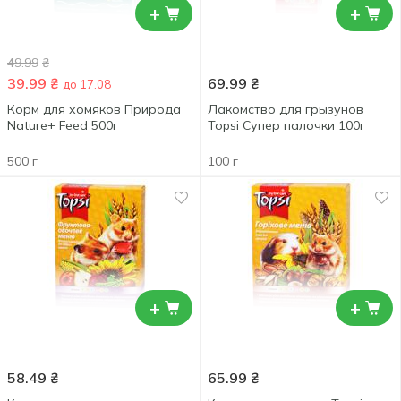
+
+
49.99
₴
39.99
₴
69.99
₴
до 17.08
Корм для хомяков Природа
Лакомство для грызунов
Nature+ Feed 500г
Topsi Супер палочки 100г
500 г
100 г
+
+
58.49
₴
65.99
₴