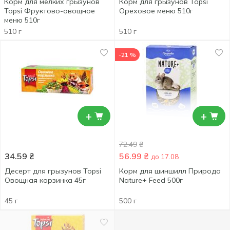
Корм для мелких грызунов
Корм для грызунов Topsi
Topsi Фруктово-овощное
Ореховое меню 510г
меню 510г
510 г
510 г
-21 %
+
+
72.49
₴
34.59
₴
56.99
₴
до 17.08
Десерт для грызунов Topsi
Корм для шиншилл Природа
Овощная корзинка 45г
Nature+ Feed 500г
45 г
500 г