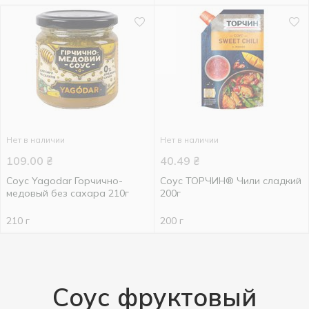
Нет в наличии
Нет в наличии
109.00
₴
40.49
₴
Соус Yagodar Горчично-
Соус ТОРЧИН® Чили сладкий
медовый без сахара 210г
200г
210 г
200 г
Соус фруктовый