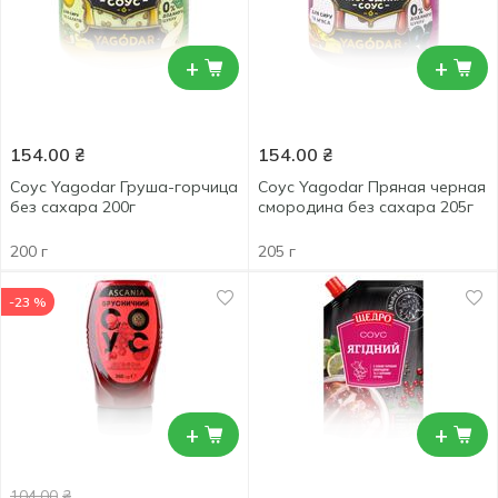
+
+
154.00
₴
154.00
₴
Соус Yagodar Груша-горчица
Соус Yagodar Пряная черная
без сахара 200г
смородина без сахара 205г
200 г
205 г
-23 %
+
+
104.00
₴