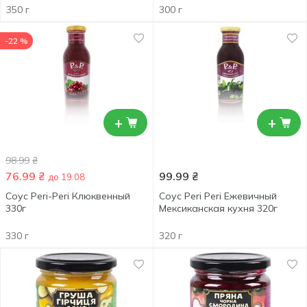
350 г
300 г
-22 %
+
+
98.99
₴
76.99
₴
99.99
₴
до 19.08
Соус Peri-Peri Клюквенный
Соус Peri Peri Ежевичный
330г
Мексиканская кухня 320г
330 г
320 г