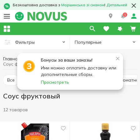
Безкоштовна доставка з
Моршинська зі смаком
!
Детальней
1
Популярные
Фильтры
Главная
Соусы и специи
Соусы, маринады
Бонусы за ваши заказы!
Соус фруктовый
Ими можно оплатить доставку или
дополнительные сборы.
Все
Соус томатный
Соевый соус
Паста томатна
Просмотреть
Соус фруктовый
12 товаров