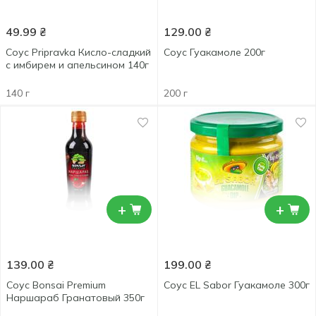
49.99
₴
129.00
₴
Соус Pripravka Кисло-сладкий
Соус Гуакамоле 200г
с имбирем и апельсином 140г
140 г
200 г
+
+
139.00
₴
199.00
₴
Соус Bonsai Premium
Соус EL Sabor Гуакамоле 300г
Наршараб Гранатовый 350г