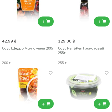
+
+
42.99
₴
129.00
₴
Соус Щедро Манго-чили 200г
Соус Peri&Peri Гранатовый
255г
200 г
255 г
+
+