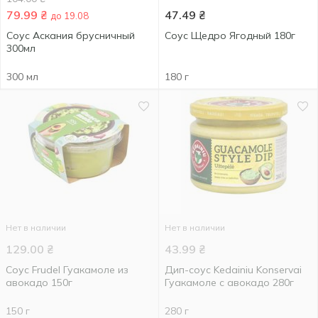
79.99
₴
47.49
₴
до 19.08
Соус Аскания брусничный
Соус Щедро Ягодный 180г
300мл
300 мл
180 г
Нет в наличии
Нет в наличии
129.00
₴
43.99
₴
Соус Frudel Гуакамоле из
Дип-соус Kedainiu Konservai
авокадо 150г
Гуакамоле с авокадо 280г
150 г
280 г