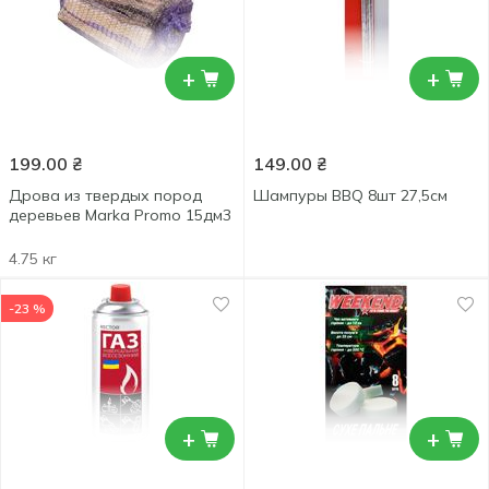
+
+
199.00
₴
149.00
₴
Дрова из твердых пород
Шампуры BBQ 8шт 27,5см
деревьев Marka Promo 15дм3
4.75 кг
-23 %
+
+