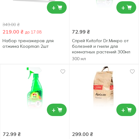
+
+
349.00
₴
219.00
₴
72.99
₴
до 17.08
Набор тренажеров для
Спрей Kvitofor Dr.Микро от
отжима Koopman 2шт
болезней и гнили для
комнатных растений 300мл
300 мл
+
+
72.99
₴
299.00
₴