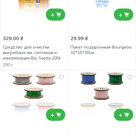
+
+
329.00
₴
29.99
₴
Средство для очистки
Пакет подарочный Bourgeois
выгребных ям, септиков и
32*15*30см
канализации Bio Septix 200г
200 г
+
+