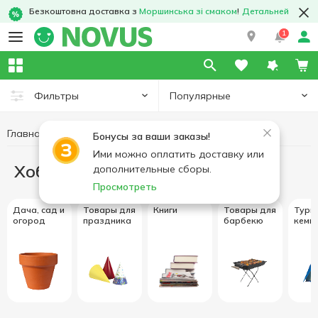
Безкоштовна доставка з
Моршинська зі смаком
!
Детальней
1
Популярные
Фильтры
Главная
Хобби и отдых
Бонусы за ваши заказы!
Ими можно оплатить доставку или
Хобби и отдых
дополнительные сборы.
Просмотреть
Дача, сад и
Товары для
Книги
Товары для
Тури
огород
праздника
барбекю
кемп