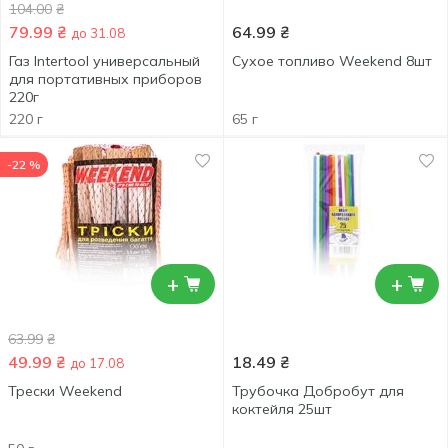
104.00
₴
79.99
₴
64.99
₴
до 31.08
Газ Intertool универсальный
Сухое топливо Weekend 8шт
для портативных приборов
220г
220 г
65 г
-22 %
+
+
63.99
₴
49.99
₴
18.49
₴
до 17.08
Трески Weekend
Трубочка Добробут для
коктейля 25шт