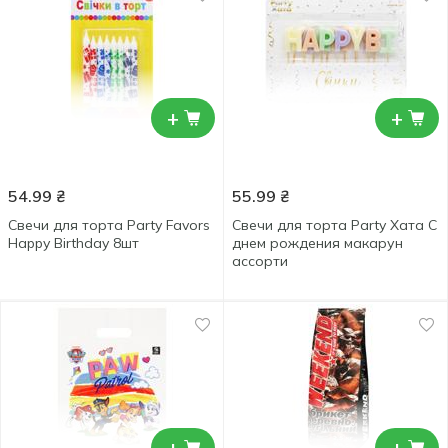
+
+
54.99
₴
55.99
₴
Свечи для торта Party Favors
Свечи для торта Party Хата С
Happy Birthday 8шт
днем рождения макарун
ассорти