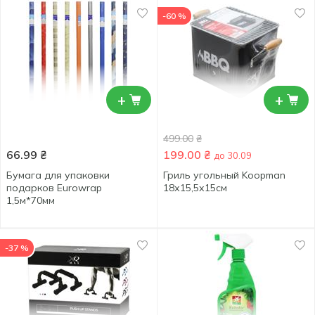
-60 %
+
+
499.00
₴
66.99
₴
199.00
₴
до 30.09
Бумага для упаковки
Гриль угольный Koopman
подарков Eurowrap
18х15,5х15см
1,5м*70мм
-37 %