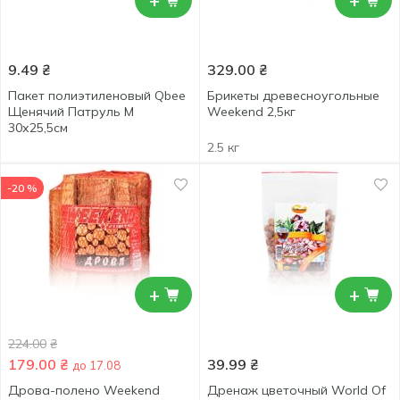
+
+
9.49
₴
329.00
₴
Пакет полиэтиленовый Qbee
Брикеты древесноугольные
Щенячий Патруль M
Weekend 2,5кг
30х25,5см
2.5 кг
-20 %
+
+
224.00
₴
179.00
₴
39.99
₴
до 17.08
Дрова-полено Weekend
Дренаж цветочный World Of