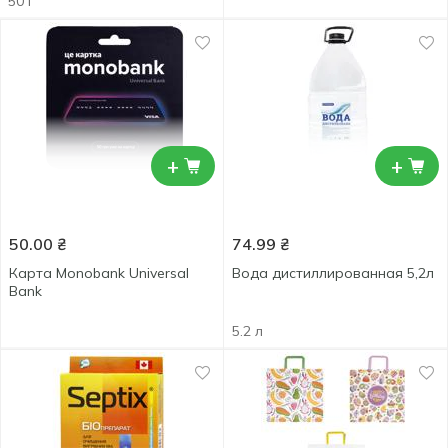
50 г
+
+
50.00
₴
74.99
₴
Карта Monobank Universal
Вода дистиллированная 5,2л
Bank
5.2 л