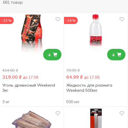
681 товар
-23 %
-19 %
+
+
414.00
₴
79.99
₴
319.00
₴
64.99
₴
до 17.08
до 17.08
Уголь древесный Weekend
Жидкость для разжига
3кг
Weekend 500мл
3 кг
500 мл