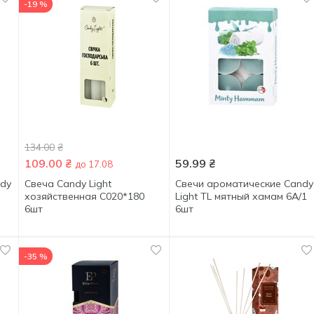
-19 %
134.00
₴
109.00
₴
59.99
₴
до 17.08
ndy
Свеча Candy Light
Свечи ароматические Candy
хозяйственная С020*180
Light TL мятный хамам 6A/1
6шт
6шт
-35 %