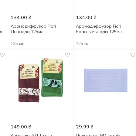
134.00
₴
134.00
₴
Аромадиффузор Fiori
Аромадиффузор Fiori
л
Лаванда 125мл
Красные ягоды 125мл
125 мл
125 мл
149.00
₴
29.99
₴
Комплект GM Textile
Полотенце GM Textile