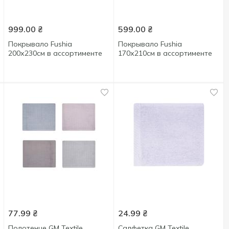
999.00
₴
599.00
₴
Покрывало Fushia
Покрывало Fushia
200х230см в ассортименте
170х210см в ассортименте
77.99
₴
24.99
₴
Полотенце GM Textile
Салфетка GM Textile