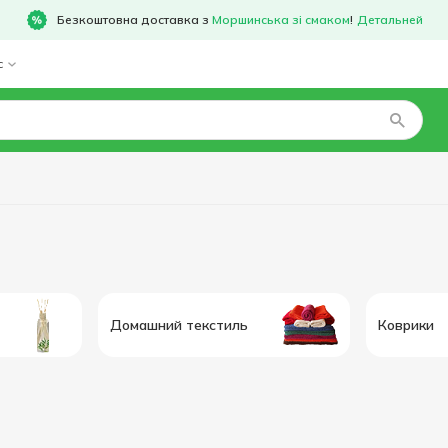
Безкоштовна доставка з
Моршинська зі смаком
!
Детальней
с
Домашний текстиль
Коврики