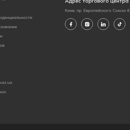
Адрес торгового центра
Киев, пр. Европейского Союза 4
иденциальности
ьзования
ам
ов
kaz.ua
vus