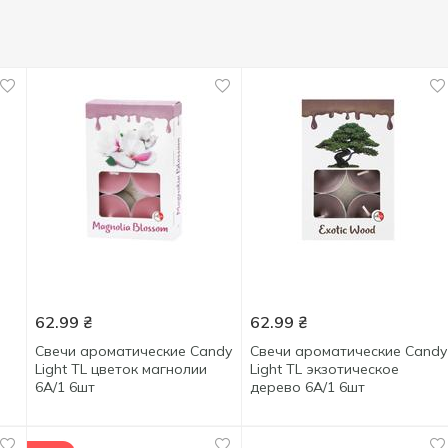
62.99
₴
62.99
₴
Свечи ароматические Candy
Свечи ароматические Candy
Light TL цветок магнолии
Light TL экзотическое
6A/1 6шт
дерево 6A/1 6шт