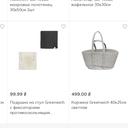
махровых полотенец
вафельное 30х30см
30х50см 2шт
99.99
₴
499.00
₴
см
Подушка на стул Greenwich
Корзина Greenwich 40х25см
с фиксаторами
светлая
противоскользящая
38х38х1,5см