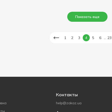
Показать еще
...
1
2
3
4
5
6
23
Контакты
авка
help@zakaz.ua
еты