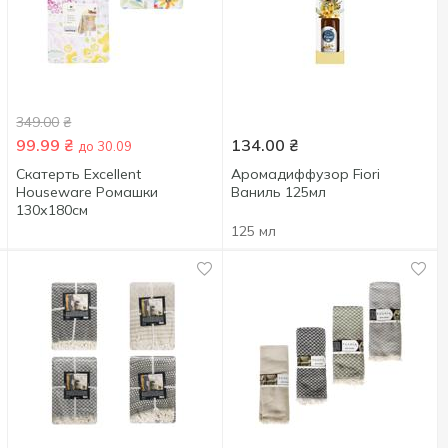
349.00
₴
99.99
₴
134.00
₴
до 30.09
Скатерть Excellent
Аромадиффузор Fiori
Houseware Ромашки
Ваниль 125мл
130х180см
125 мл