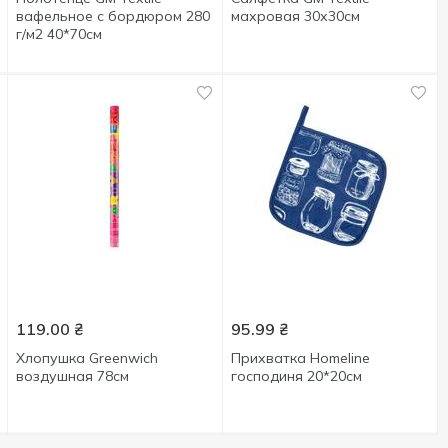
вафельное с бордюром 280
махровая 30х30см
г/м2 40*70см
119.00
₴
95.99
₴
Хлопушка Greenwich
Прихватка Homeline
воздушная 78см
господиня 20*20см