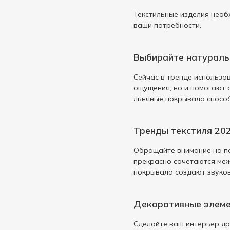
24см
3
Наклейка
4
Текстильные изделия необ
25см
1
Носки
4
ваши потребности.
29см
1
Обложка
13
2см
1
Обруч для волос
Выбирайте натурал
1
3.5см
2
Одеяло
3
Сейчас в тренде использов
30мм
1
Очки
ощущения, но и помогают 
1
льняные покрывала способ
30см
1
Пазл
1
30х30см
1
Палочка
1
Тренды текстиля 20
30х50см
3
Передник
4
35х45см
2
Обращайте внимание на по
Перчатки
9
прекрасно сочетаются меж
35х50см
1
Плед
8
покрывала создают звуко
38х38см
2
Подвес
2
3см
2
Подложка
1
Декоративные элеме
40мм
1
Пододеяльник
12
Сделайте ваш интерьер яр
40см
1