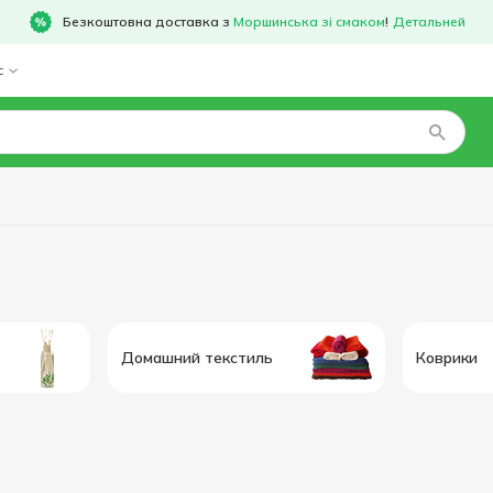
Безкоштовна доставка з
Моршинська зі смаком
!
Детальней
с
Домашний текстиль
Коврики