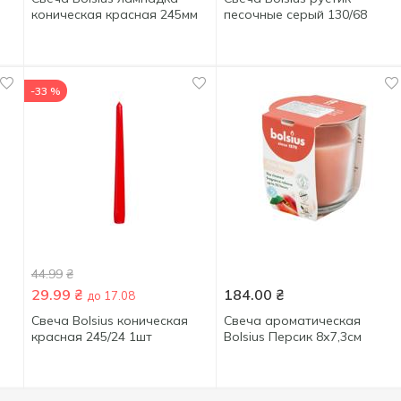
коническая красная 245мм
песочные серый 130/68
-33 %
44.99
₴
29.99
₴
184.00
₴
до 17.08
Свеча Bolsius коническая
Свеча ароматическая
красная 245/24 1шт
Bolsius Персик 8х7,3см