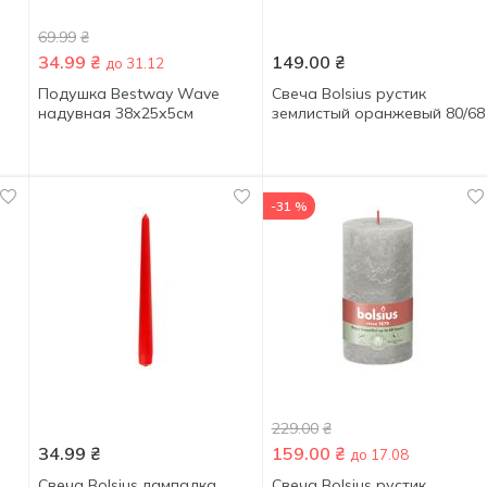
69.99
₴
34.99
₴
149.00
₴
до 31.12
Подушка Bestway Wave
Свеча Bolsius рустик
надувная 38х25х5см
землистый оранжевый 80/68
-31 %
229.00
₴
34.99
₴
159.00
₴
до 17.08
Свеча Bolsius лампадка
Свеча Bolsius рустик