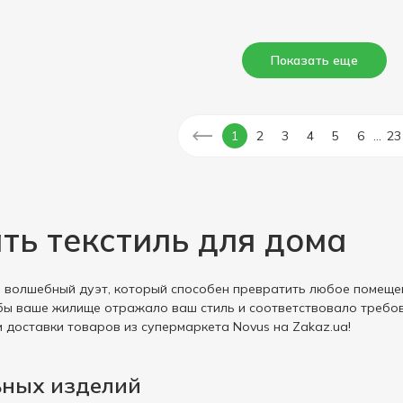
Показать еще
...
1
2
3
4
5
6
23
ть текстиль для дома
о волшебный дуэт, который способен превратить любое помеще
бы ваше жилище отражало ваш стиль и соответствовало требо
м доставки товаров из супермаркета Novus на Zakaz.ua!
ьных изделий