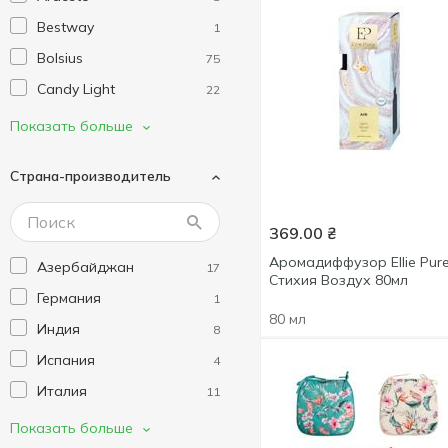
Bestway
1
Bolsius
75
Candy Light
22
Dobroznak
3
Показать больше
Ellie Pure
6
Страна-производитель
Esse
8
Excellent Houseware
3
369.00
₴
Fiori
4
Аромадиффузор Ellie Pur
Азербайджан
17
Fushia
3
Стихия Воздух 80мл
Германия
1
GE.CA
4
80 мл
Индия
8
GM Textile
6
Испания
4
Good for Life
1
Италия
11
Greenwich
9
Китай
200
Показать больше
Home Line
41