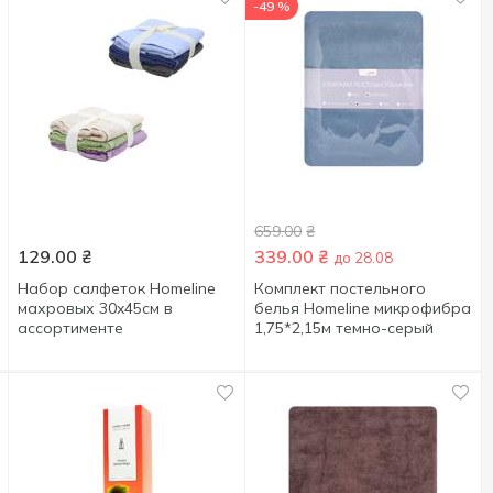
-49 %
659.00
₴
129.00
₴
339.00
₴
до 28.08
Набор салфеток Homeline
Комплект постельного
махровых 30x45см в
белья Homeline микрофибра
ассортименте
1,75*2,15м темно-серый