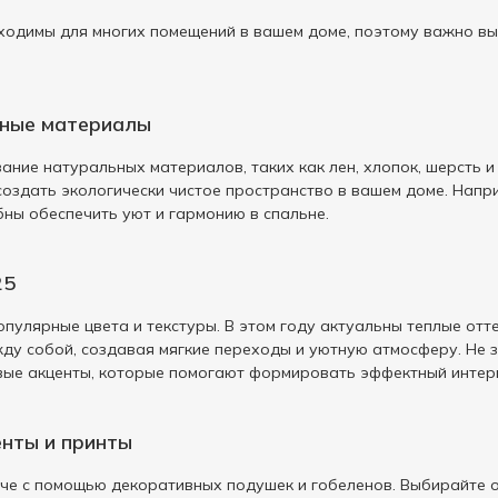
ходимы для многих помещений в вашем доме, поэтому важно в
ьные материалы
ание натуральных материалов, таких как лен, хлопок, шерсть 
создать экологически чистое пространство в вашем доме. Напр
ны обеспечить уют и гармонию в спальне.
25
пулярные цвета и текстуры. В этом году актуальны теплые отт
ду собой, создавая мягкие переходы и уютную атмосферу. Не
вые акценты, которые помогают формировать эффектный интер
нты и принты
че с помощью декоративных подушек и гобеленов. Выбирайте 