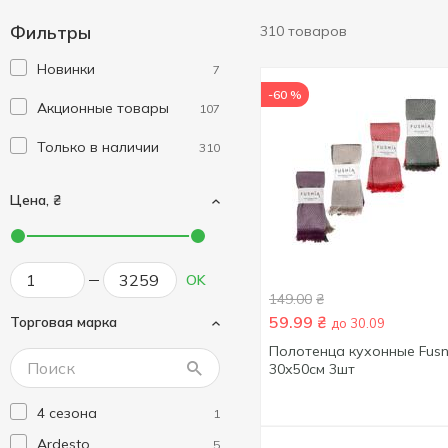
Фильтры
310 товаров
Новинки
7
-60 %
Акционные товары
107
Только в наличии
310
Цена, ₴
OK
149.00
₴
59.99
₴
Торговая марка
до 30.09
Полотенца кухонные Fusn
30х50см 3шт
4 сезона
1
Ardesto
5