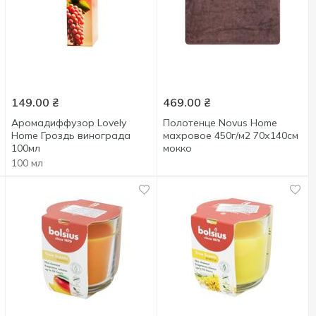
149.00
₴
469.00
₴
Аромадиффузор Lovely
Полотенце Novus Home
Home Гроздь винограда
махровое 450г/м2 70х140см
100мл
мокко
100 мл