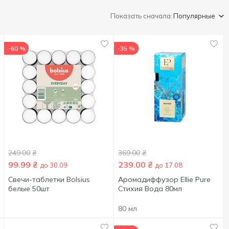
Показать сначала:
Популярные
-60 %
-35 %
249.00
₴
369.00
₴
99.99
₴
239.00
₴
до 30.09
до 17.08
Свечи-таблетки Bolsius
Аромадиффузор Ellie Pure
белые 50шт
Стихия Вода 80мл
80 мл