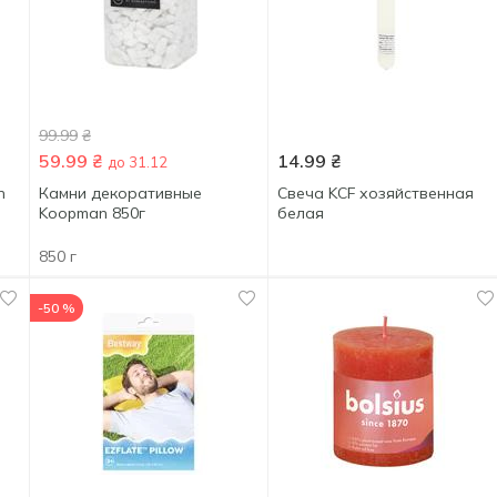
99.99
₴
59.99
₴
14.99
₴
до 31.12
n
Камни декоративные
Свеча KCF хозяйственная
Koopman 850г
белая
850 г
-50 %