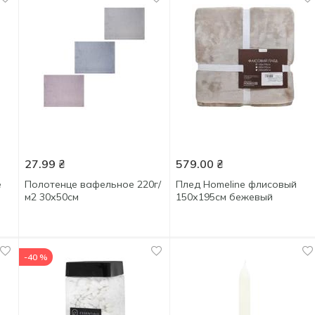
27.99
₴
579.00
₴
e
Полотенце вафельное 220г/
Плед Homeline флисовый
м2 30х50см
150х195см бежевый
-40 %