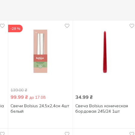
-28 %
139.00
₴
99.99
₴
34.99
₴
до 17.08
ia
Свечи Bolsius 24,5х2,4см 4шт
Свеча Bolsius коническая
белый
бордовая 245/24 1шт