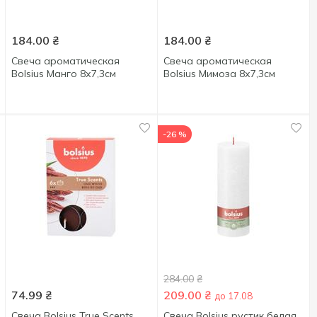
184.00
₴
184.00
₴
Свеча ароматическая
Свеча ароматическая
Bolsius Манго 8х7,3см
Bolsius Мимоза 8х7,3см
-26 %
284.00
₴
74.99
₴
209.00
₴
до 17.08
Свеча Bolsius True Scents
Свеча Bolsius рустик белая