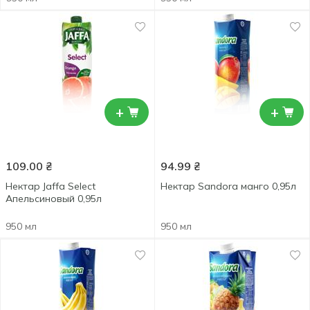
+
+
109.00
₴
94.99
₴
Нектар Jaffa Select
Нектар Sandora манго 0,95л
Апельсиновый 0,95л
950 мл
950 мл