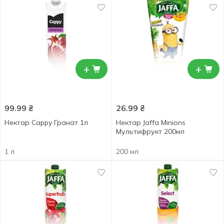
+
+
99.99
₴
26.99
₴
Нектар Cappy Гранат 1л
Нектар Jaffa Minions
Мультифрукт 200мл
1 л
200 мл