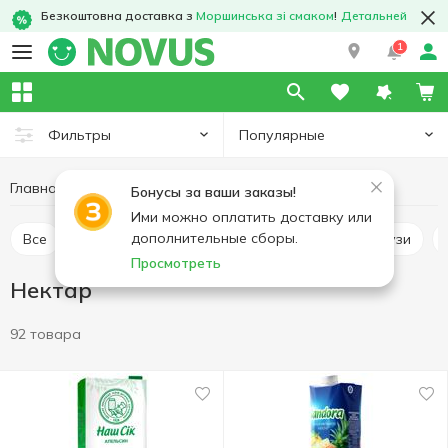
Безкоштовна доставка з
Моршинська зі смаком
!
Детальней
1
Популярные
Фильтры
Главная
Напитки
Соки и нектары
Нектар
Бонусы за ваши заказы!
Ими можно оплатить доставку или
дополнительные сборы.
Все
Сок
Нектар
Охлажденные соки и смузи
Просмотреть
Нектар
92 товара