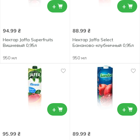
+
+
94.99
₴
88.99
₴
Нектар Jaffa Superfruits
Нектар Jaffa Select
Вишневый 0,95л
Бананово-клубничный 0,95л
950 мл
950 мл
+
+
95.99
₴
89.99
₴