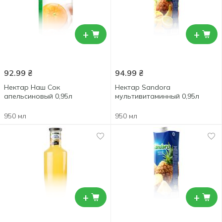
+
+
92.99
₴
94.99
₴
Нектар Наш Сок
Нектар Sandora
апельсиновый 0,95л
мультивитаминный 0,95л
950 мл
950 мл
+
+