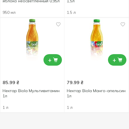
яблоко неосветленный 0,95л
1,5л
950 мл
1.5 л
+
+
85.99
₴
79.99
₴
Нектар Biola Мультивитамин
Нектар Biola Манго-апельсин
1л
1л
1 л
1 л