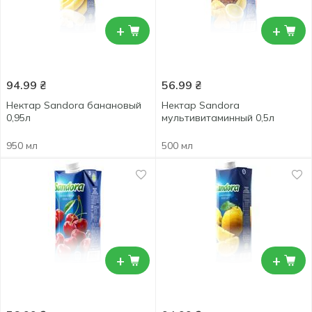
+
+
94.99
₴
56.99
₴
Нектар Sandora банановый
Нектар Sandora
0,95л
мультивитаминный 0,5л
950 мл
500 мл
+
+