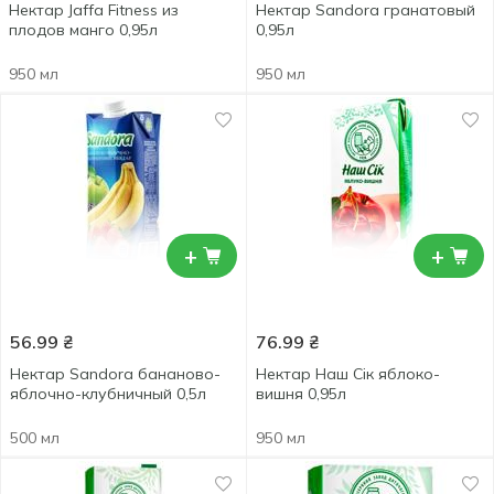
Нектар Jaffa Fitness из
Нектар Sandora гранатовый
плодов манго 0,95л
0,95л
950 мл
950 мл
+
+
56.99
₴
76.99
₴
Нектар Sandora бананово-
Нектар Наш Сік яблоко-
яблочно-клубничный 0,5л
вишня 0,95л
500 мл
950 мл