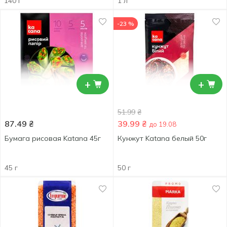
140 г
1 л
-23 %
+
+
51.99
₴
87.49
₴
39.99
₴
до 19.08
Бумага рисовая Katana 45г
Кунжут Katana белый 50г
45 г
50 г