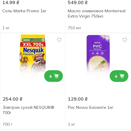
14.99
₴
549.00
₴
Соль Marka Promo 1кг
Масло оливковое Monterreal
Extra Virgin 750мл
1 кг
750 мл
+
+
254.00
₴
129.00
₴
Завтрак сухой NESQUIK®
Рис Novus Басмати 1кг
700г
700 г
1 кг