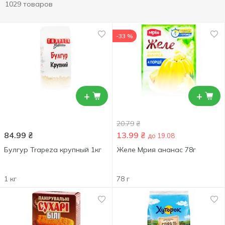
1029 товаров
-33 %
+
+
20.79
₴
84.99
₴
13.99
₴
до 19.08
Булгур Trapeza крупный 1кг
Желе Мрия ананас 78г
1 кг
78 г