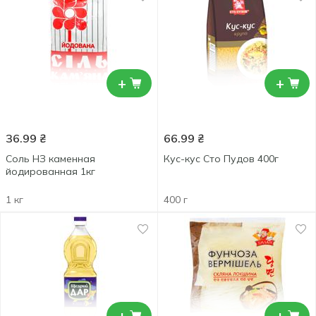
+
+
36.99
₴
66.99
₴
Соль НЗ каменная
Кус-кус Сто Пудов 400г
йодированная 1кг
1 кг
400 г