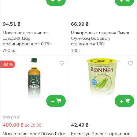
+
+
94.51
₴
66.99
₴
Масло подсолнечное
Макаронные изделия Ямчан
Щедрий Дар
Фунчоза бобовая
рафинированное 0,75л
стеклянная 100г
750 мл
100 г
-30 %
+
+
699.00
₴
489.00
₴
42.49
₴
до 19.08
Масло оливковое Basso Extra
Крем-суп Bonner гороховый