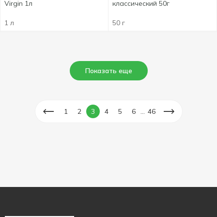
Virgin 1л
классический 50г
1 л
50 г
Показать еще
...
1
2
3
4
5
6
46