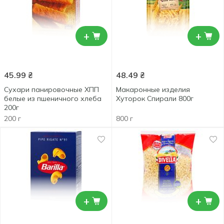
+
+
45.99
₴
48.49
₴
Сухари панировочные ХПП
Макаронные изделия
белые из пшеничного хлеба
Хуторок Спирали 800г
200г
200 г
800 г
+
+