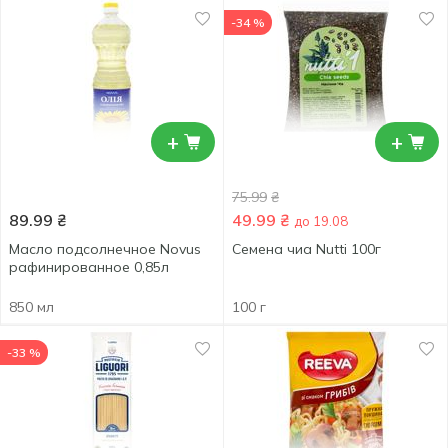
-34 %
+
+
75.99
₴
89.99
₴
49.99
₴
до 19.08
Масло подсолнечное Novus
Семена чиа Nutti 100г
рафинированное 0,85л
850 мл
100 г
-33 %