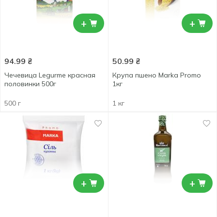
+
+
94.99
₴
50.99
₴
Чечевица Legurme красная
Крупа пшено Marka Promo
половинки 500г
1кг
500 г
1 кг
+
+