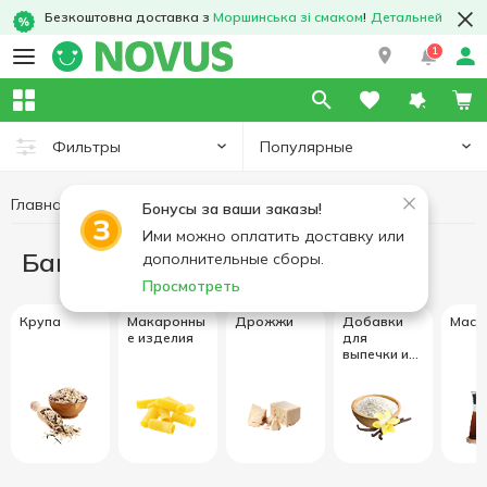
Безкоштовна доставка з
Моршинська зі смаком
!
Детальней
1
Популярные
Фильтры
Главная
Бакалея
Бонусы за ваши заказы!
Ими можно оплатить доставку или
Бакалея
дополнительные сборы.
Просмотреть
Крупа
Макаронны
Дрожжи
Добавки
Масл
е изделия
для
выпечки и
десертов