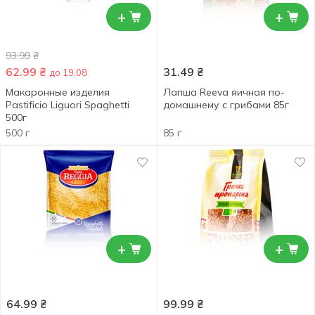
+
+
93.99
₴
62.99
₴
31.49
₴
до 19.08
Макаронные изделия
Лапша Reeva яичная по-
Pastificio Liguori Spaghetti
домашнему с грибами 85г
500г
500 г
85 г
+
+
64.99
₴
99.99
₴