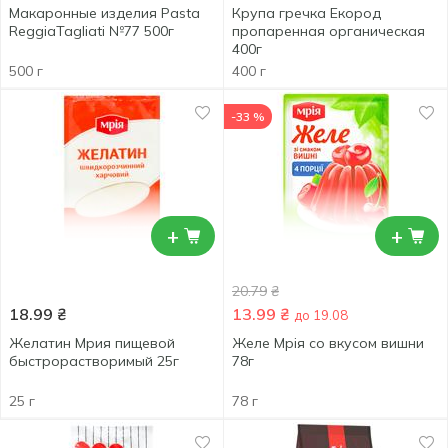
Макаронные изделия Pasta
Крупа гречка Екород
ReggiaTagliati №77 500г
пропаренная органическая
400г
500 г
400 г
-33 %
+
+
20.79
₴
18.99
₴
13.99
₴
до 19.08
Желатин Мрия пищевой
Желе Мрія со вкусом вишни
быстрорастворимый 25г
78г
25 г
78 г