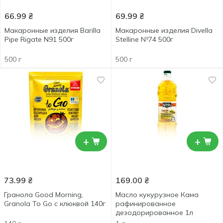
66.99
₴
69.99
₴
Макаронные изделия Barilla
Макаронные изделия Divella
Pipe Rigate N91 500г
Stelline №74 500г
500 г
500 г
+
+
73.99
₴
169.00
₴
Гранола Good Morning,
Масло кукурузное Кама
Granola To Go с клюквой 140г
рафинированное
дезодорированное 1л