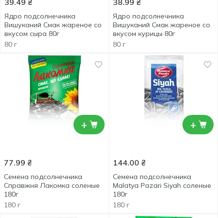
39.49
₴
38.99
₴
Ядро подсолнечника
Ядро подсолнечника
Вишуканий Смак жареное со
Вишуканий Смак жареное со
вкусом сыра 80г
вкусом курицы 80г
80 г
80 г
+
+
77.99
₴
144.00
₴
Семена подсолнечника
Семена подсолнечника
Справжня Лакомка соленые
Malatya Pazari Siyah соленые
180г
180г
180 г
180 г