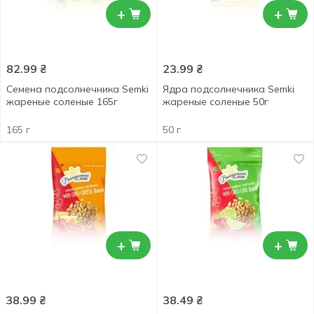
+
+
82.99
₴
23.99
₴
Семена подсолнечника Semki
Ядра подсолнечника Semki
жареные соленые 165г
жареные соленые 50г
165 г
50 г
+
+
38.99
₴
38.49
₴