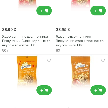
+
+
38.99
₴
38.99
₴
Ядро семян подсолнечника
Ядро подсолнечника
Вишуканий Смак жареные со
Вишуканий смак жареное со
вкусом томатов 80г
вкусом чили 80г
80 г
80 г
+
+