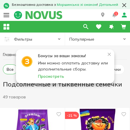
Безкоштовна доставка з
Моршинська зі смаком
!
Детальней
1
Популярные
Фильтры
Главная
Чипсы и снеки
Подсолнечные и тыквенные семечки
Бонусы за ваши заказы!
Ими можно оплатить доставку или
дополнительные сборы.
Все
Семечки подсолнечника
Тыквенные семечки
Просмотреть
Подсолнечные и тыквенные семечки
49 товаров
-21 %