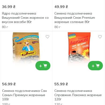
36.99
₴
49.99
₴
Ядро подсолнечника
Семена подсолнечника
Вишуканий Смак жареное со
Вишуканий Смак Premium
вкусом васаби 80г
жареные соленые 80г
80 г
80 г
+
+
56.99
₴
55.99
₴
Семена подсолнечника Сан
Семена подсолнечника
Саныч Премиум жаренные
Справжня Лакомка жареные
100г
120г
100 г
120 г