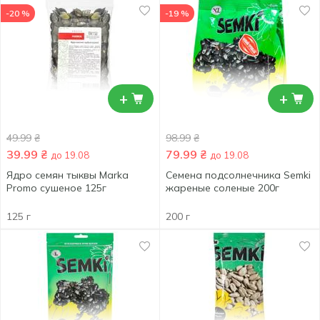
-20 %
-19 %
+
+
49.99
₴
98.99
₴
39.99
₴
79.99
₴
до 19.08
до 19.08
Ядро семян тыквы Marka
Семена подсолнечника Semki
Promo сушеное 125г
жареные соленые 200г
125 г
200 г