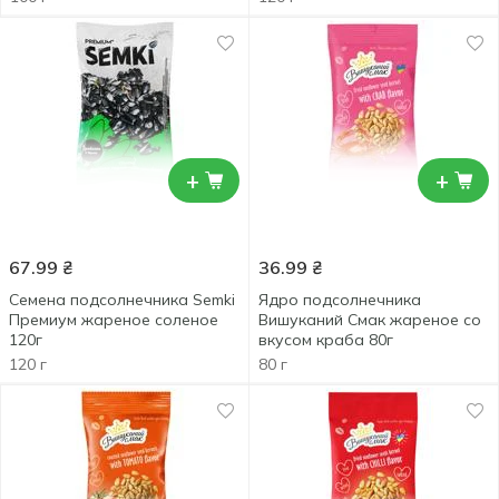
+
+
67.99
₴
36.99
₴
Семена подсолнечника Semki
Ядро подсолнечника
Премиум жареное соленое
Вишуканий Смак жареное со
120г
вкусом краба 80г
120 г
80 г