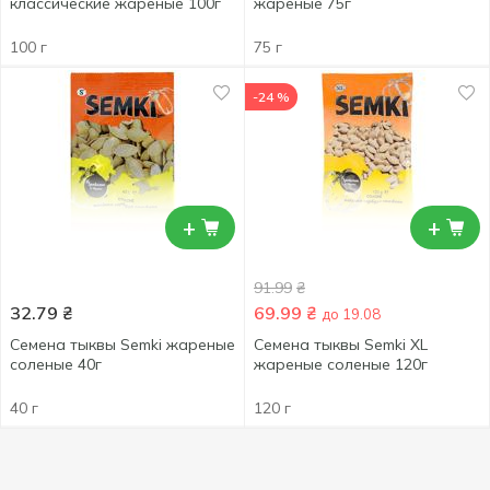
классические жареные 100г
жареные 75г
100 г
75 г
-24 %
+
+
91.99
₴
32.79
₴
69.99
₴
до 19.08
Семена тыквы Semki жареные
Семена тыквы Semki XL
соленые 40г
жареные соленые 120г
40 г
120 г