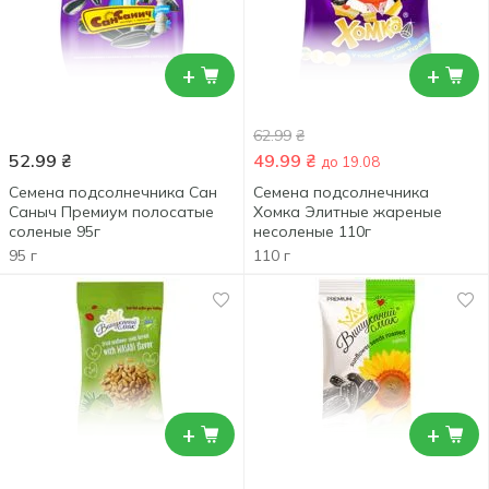
+
+
62.99
₴
52.99
₴
49.99
₴
до 19.08
Семена подсолнечника Сан
Семена подсолнечника
Саныч Премиум полосатые
Хомка Элитные жареные
соленые 95г
несоленые 110г
95 г
110 г
+
+