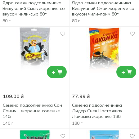
Ядро семян подсолнечника
Ядро семян подсолнечника
Вишуканий Смак жареные со
Вишуканий Смак жареные со
вкусом чили-сыр 80г
вкусом чили-лайм 80г
80 г
80 г
+
+
109.00
₴
77.99
₴
Семена подсолнечника Сан
Семена подсолнечника
Саныч L жареные соленые
Лидер Снек Настоящая
140г
Лакомка жареные 180г
140 г
180 г