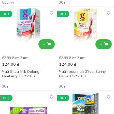
тропических фруктов 0,5л
500 мл
30 г
ОПТ
ОПТ
+
+
62.99 ₴ от 2 шт
62.99 ₴ от 2 шт
124.00
₴
124.00
₴
Чай G'tea Milk Oolong
Чай травяной G'tea! Sunny
Blueberry 1,5г*20шт
Citrus 1,5г*20шт
30 г
30 г
ОПТ
ОПТ