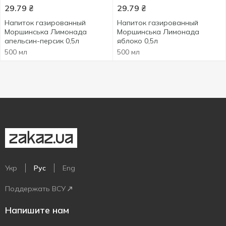
29.79
₴
29.79
₴
Напиток газированный
Напиток газированный
Моршинська Лимонада
Моршинська Лимонада
апельсин-персик 0,5л
яблоко 0,5л
500 мл
500 мл
Укр
Рус
Eng
Поддержать ВСУ
Напишите нам