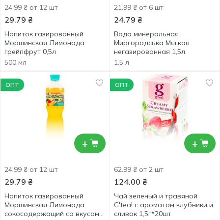
24.99 ₴ от 12 шт
21.99 ₴ от 6 шт
29.79
₴
24.79
₴
Напиток газированный
Вода минеральная
Моршинская Лимонада
Миргородська Мягкая
грейпфрут 0,5л
негазированная 1,5л
500 мл
1.5 л
ОПТ
ОПТ
+
+
24.99 ₴ от 12 шт
62.99 ₴ от 2 шт
29.79
₴
124.00
₴
Напиток газированный
Чай зеленый и травяной
Моршинская Лимонада
G'tea! с ароматом клубники и
сокосодержащий со вкусом
сливок 1,5г*20шт