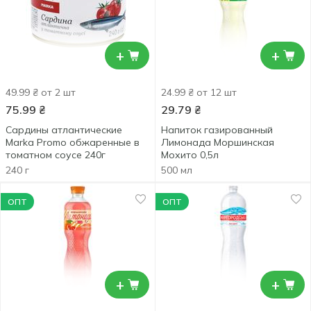
+
+
49.99 ₴ от 2 шт
24.99 ₴ от 12 шт
75.99
₴
29.79
₴
Сардины атлантические
Напиток газированный
Marka Promo обжаренные в
Лимонада Моршинская
томатном соусе 240г
Мохито 0,5л
240 г
500 мл
ОПТ
ОПТ
+
+