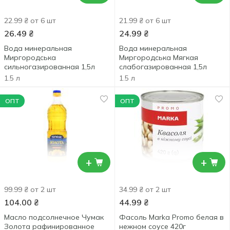
22.99 ₴ от 6 шт
21.99 ₴ от 6 шт
26.49
₴
24.99
₴
Вода минеральная
Вода минеральная
Миргородська
Миргородська Мягкая
сильногазированная 1,5л
слабогазированная 1,5л
1.5 л
1.5 л
ОПТ
ОПТ
+
+
99.99 ₴ от 2 шт
34.99 ₴ от 2 шт
104.00
₴
44.99
₴
Масло подсолнечное Чумак
Фасоль Marka Promо белая в
Золота рафинированное
нежном соусе 420г