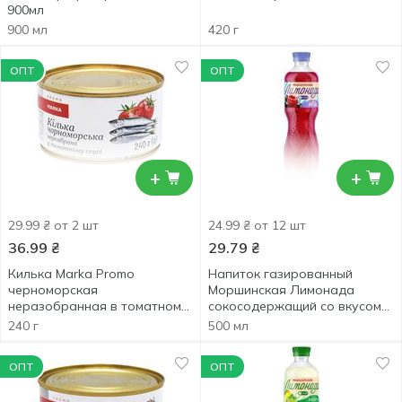
900мл
900 мл
420 г
ОПТ
ОПТ
+
+
29.99 ₴ от 2 шт
24.99 ₴ от 12 шт
36.99
₴
29.79
₴
Килька Marka Promo
Напиток газированный
черноморская
Моршинская Лимонада
неразобранная в томатном
сокосодержащий со вкусом
соусе 240г
ягод 0,5л
240 г
500 мл
ОПТ
ОПТ