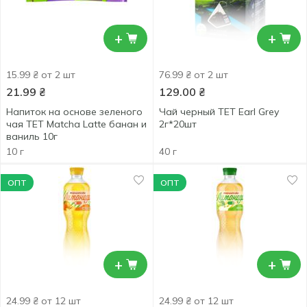
+
+
15.99 ₴ от 2 шт
76.99 ₴ от 2 шт
21.99
₴
129.00
₴
Напиток на основе зеленого
Чай черный ТЕТ Earl Grey
чая ТЕТ Matcha Latte банан и
2г*20шт
ваниль 10г
10 г
40 г
ОПТ
ОПТ
+
+
24.99 ₴ от 12 шт
24.99 ₴ от 12 шт