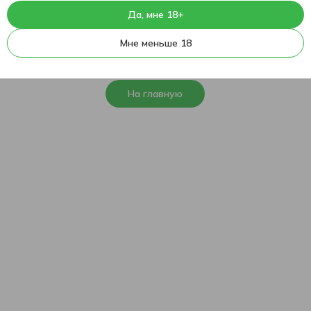
Да, мне 18+
404
К сожалению, эта страница не
Мне меньше 18
найдена
На главную