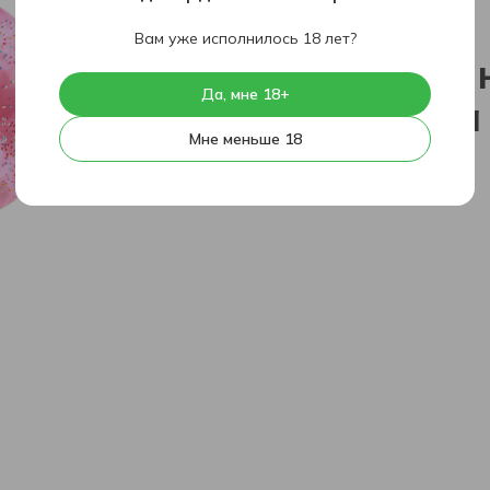
404
Вам уже исполнилось 18 лет?
К сожален
Да, мне 18+
страница
Мне меньше 18
На главную