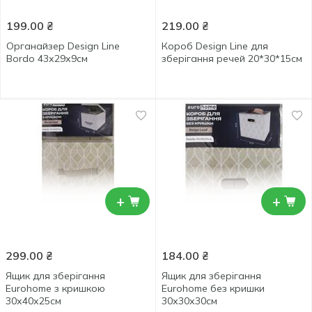
199.00
₴
219.00
₴
Органайзер Design Line
Короб Design Line для
Bordo 43х29х9см
зберігання речей 20*30*15см
+
+
299.00
₴
184.00
₴
Ящик для зберігання
Ящик для зберігання
Eurohome з кришкою
Eurohome без кришки
30х40х25см
30х30х30см