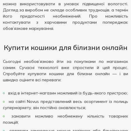
можна використовувати в умовах підвищеної вологості.
Догляд за виробом не складе особливих труднощів, а термін
його придатності необмежений. Про можливість
контактувати з харчовими продуктами попереджає
обов’язкове маркування.
Купити кошики для білизни онлайн
Сьогодні необов’язково йти за покупками по магазинах
самим. Сучасні технології вже спростили й цей процес.
Спробуйте купувати кошики для білизни онлайн — і ви
швидко оціните всі переваги:
вхід в інтернет-магазин можливий із будь-якого пристрою;
на сайті Novus представлений весь асортимент із полиць
супермаркету, він постійно оновлюється;
замовити можливо необмежену кількість товарних
позицій;
оплатити замовлення можна готівкою або банківською