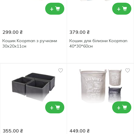
+
+
299.00
₴
379.00
₴
Кошик Koopman з ручками
Кошик для білизни Koopman
30х20х11см
40*30*60см
+
+
355.00
₴
449.00
₴