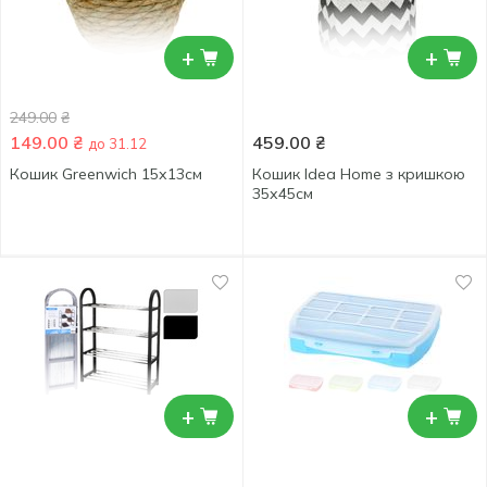
+
+
249.00
₴
149.00
₴
459.00
₴
до 31.12
Кошик Greenwich 15х13см
Кошик Idea Home з кришкою
35х45см
+
+