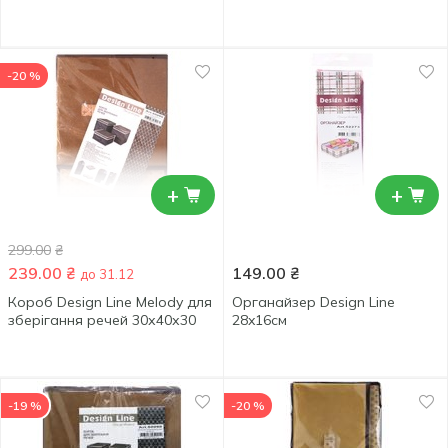
-20 %
+
+
299.00
₴
239.00
₴
149.00
₴
до 31.12
Короб Design Line Melody для
Органайзер Design Line
зберігання речей 30х40х30
28x16см
-19 %
-20 %