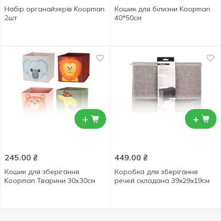
Набір органайзерів Koopman
Кошик для білизни Koopman
2шт
40*50см
+
+
245.00
₴
449.00
₴
Кошик для зберігання
Коробка для зберігання
Koopman Тварини 30х30см
речей складана 39x29x19см