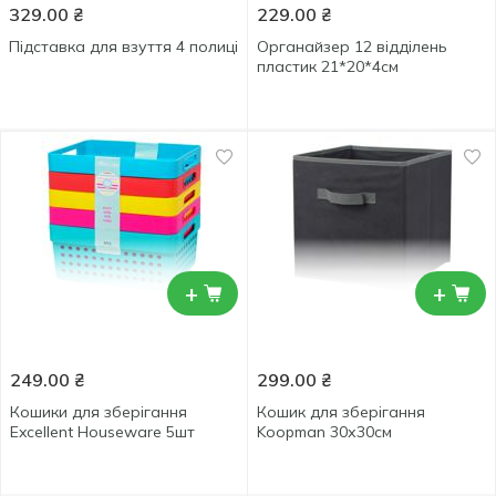
329.00
₴
229.00
₴
Підставка для взуття 4 полиці
Органайзер 12 відділень
пластик 21*20*4см
+
+
249.00
₴
299.00
₴
Кошики для зберігання
Кошик для зберігання
Excellent Houseware 5шт
Koopman 30х30см