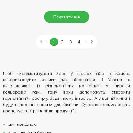
Показати ще
1
2
3
4
Щоб систематизувати хаос у шафах або в коморі,
використовуйте кошики для зберігання. В Україні їх
виготовляють із різноманітних матеріалів у широкій
кольоровій гамі, тому вони допоможуть створити
гармонійний простір у будь-якому інтер’єрі. А у ванній кімнаті
будуть доречні кошики для білизни. Сучасна промисловість
пропонує такі різновиди продукції:
для прищіпок;
з кришкою чи без неї;