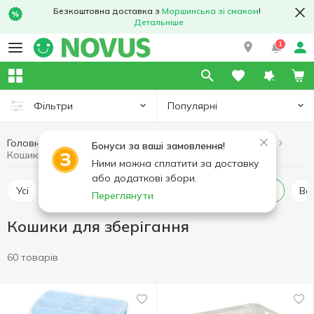
Безкоштовна доставка з
Моршинська зі смаком
!
Детальніше
1
Популярні
Фільтри
Головна
Товари для дому
Зберігання та догляд за одягом
Бонуси за ваші замовлення!
Кошики для зберігання
Ними можна сплатити за доставку
або додаткові збори.
Усі
Вішаки та плечики
Кошики для зберігання
В
Переглянути
Кошики для зберігання
60 товарів