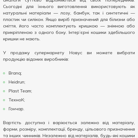
аналоги суттєво відрізняються від своїх попередників.
Сьогодні для їхнього виготовлення використовують як
натуральні матеріали — лозу, бамбук, так і синтетичні —
пластик чи силікон. Якщо виріб призначений для білизни або
сміття, його часто комплектують кришкою — знімною або
прикріпленою з одного боку. Інтер’єрні кошики здебільшого
кришки не мають.
У продажу супермаркету Новус ви можете вибрати
продукцію відомих виробників:
Branq;
Heidrun;
Plast Team;
ТехноК;
Гончар.
Вартість доступна і варіюється залежно від матеріалу,
форми, розміру, комплектації, бренду, цільового призначення
та інших чинників. Незалежно від матеріалів, будь-які кошики