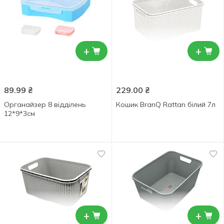
+
+
89.99
₴
229.00
₴
Органайзер 8 відділень
Кошик BranQ Rattan білий 7л
12*9*3см
+
+