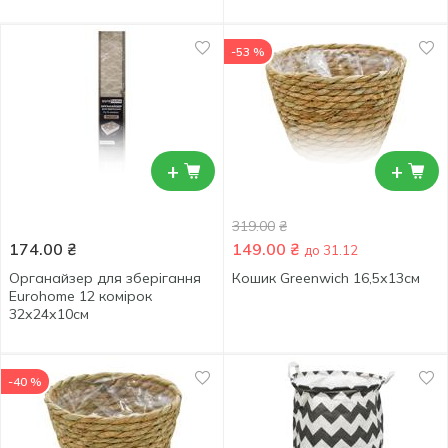
-53 %
+
+
319.00
₴
174.00
₴
149.00
₴
до 31.12
Органайзер для зберігання
Кошик Greenwich 16,5х13см
Eurohome 12 комірок
32х24х10см
-40 %