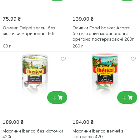
75.99
₴
139.00
₴
Оливки Delphi зелені без
Оливки Food basket Асорті
кісточки мариновані 60г
без кісточки мариновані з
орегано пастеризовані 260г
60 г
260 г
+
+
189.00
₴
194.00
₴
Маслини Iberica без кісточки
Маслини Iberica великі з
420г
кісточкою 420г