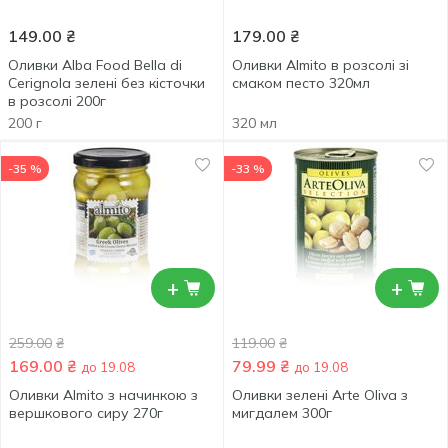
149.00
₴
179.00
₴
Оливки Alba Food Bella di
Оливки Almito в розсолі зі
Cerignola зелені без кісточки
смаком песто 320мл
в розсолі 200г
200 г
320 мл
-35 %
-33 %
+
+
259.00
₴
119.00
₴
169.00
₴
79.99
₴
до 19.08
до 19.08
Оливки Almito з начинкою з
Оливки зелені Arte Oliva з
вершкового сиру 270г
мигдалем 300г