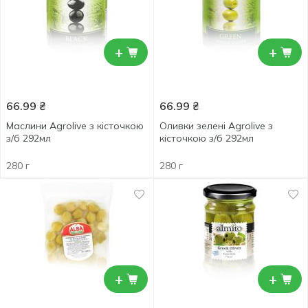
+
+
66.99
₴
66.99
₴
Маслини Agrolive з кісточкою
Оливки зелені Agrolive з
з/б 292мл
кісточкою з/б 292мл
280 г
280 г
+
+