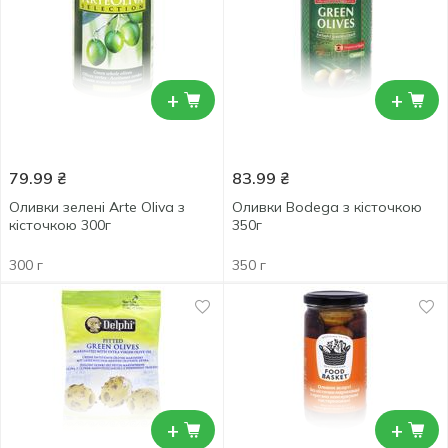
+
+
79.99
₴
83.99
₴
Оливки зелені Arte Oliva з
Оливки Bodega з кісточкою
кісточкою 300г
350г
300 г
350 г
+
+