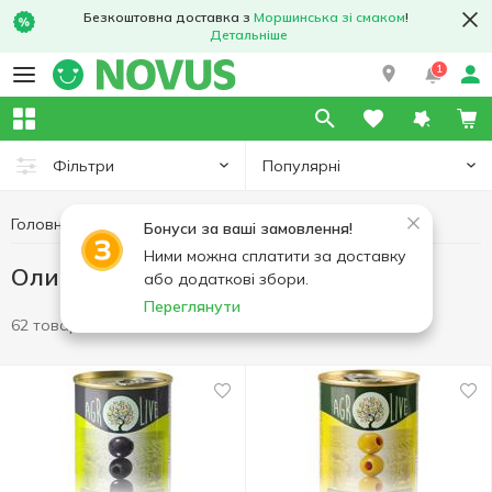
Безкоштовна доставка з
Моршинська зі смаком
!
Детальніше
1
Популярні
Фільтри
Головна
Консерви
Оливки та маслини
Бонуси за ваші замовлення!
Ними можна сплатити за доставку
Оливки та маслини
або додаткові збори.
Переглянути
62 товари