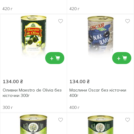
420 г
420 г
+
+
134.00
₴
134.00
₴
Оливки Maestro de Olivia без
Маслини Oscar без кісточки
кісточки 300г
400г
300 г
400 г