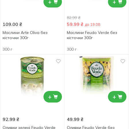
+
+
82.99
₴
109.00
₴
59.99
₴
до 19.08
Маслини Arte Oliva без
Маслини Feudo Verde без
кісточки 300г
кісточки 300г
300 г
300 г
+
+
92.99
₴
49.99
₴
Оливки зелені Feudo Verde
Оливки Feudo Verde без