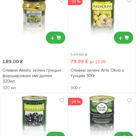
-33 %
+
+
119.00
₴
189.00
₴
79.99
₴
до 19.08
Оливки Almito зелені грецькі
Оливки зелені Arte Oliva з
фаршировані мигдалем
тунцем 300г
320мл
320 мл
300 г
-28 %