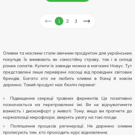
1
2
3
Оливки та маслини стали звичним продуктом для українських
покупців. Їх вживають як самостійну страву, так і в складі
різних салатів. Купити їх завжди можна в магазині Новус. Тут
представлені лише перевірені ласощі від провідних світових
брендів. Багато хто не любить оливки в банці й зовсім
даремно. Такий продукт має безліч переваг:
Підвищення секреції травних ферментів. Це позитивно
позначається на перетравленні їжі. Ви не відчуватимете
важкість і дискомфорт у животі. Тому, якщо ви прагнете до
нормалізації мікрофлори, зверніть увагу на такі плоди.
Поліпшення процесів регенерації. Не даремно оливки
прописують тим, хто проходить курс відновлення.