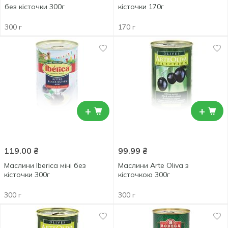
без кісточки 300г
кісточки 170г
300 г
170 г
+
+
119.00
₴
99.99
₴
Маслини Iberica міні без
Маслини Arte Oliva з
кісточки 300г
кісточкою 300г
300 г
300 г