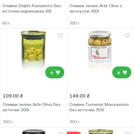
Оливки Delphi Каламата без
Оливки зелені Arte Oliva з
кісточки мариновані 60г
анчоусом 300г
60 г
300 г
+
+
109.00
₴
149.00
₴
Оливки зелені Arte Oliva без
Оливки Torremar Манзанілла
кісточки 300г
без кісточки 350г
300 г
350 г