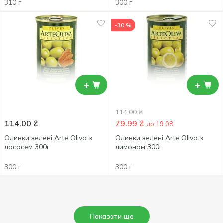
310 г
300 г
-30 %
+
+
114.00
₴
114.00
₴
79.99
₴
до 19.08
Оливки зелені Arte Oliva з
Оливки зелені Arte Oliva з
лососем 300г
лимоном 300г
300 г
300 г
Показати ще