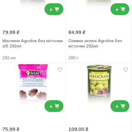
+
+
79.99
₴
84.99
₴
Маслини Agrolive без кісточки
Оливки зелені Agrolive без
з/б 292мл
кісточки 292мл
292 мл
280 г
+
+
75.99
₴
109.00
₴