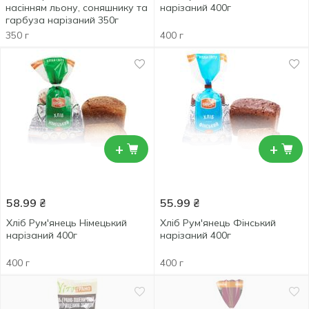
насінням льону, соняшнику та
нарізаний 400г
гарбуза нарізаний 350г
350 г
400 г
+
+
58.99
₴
55.99
₴
Хліб Рум'янець Німецький
Хліб Рум'янець Фінський
нарізаний 400г
нарізаний 400г
400 г
400 г