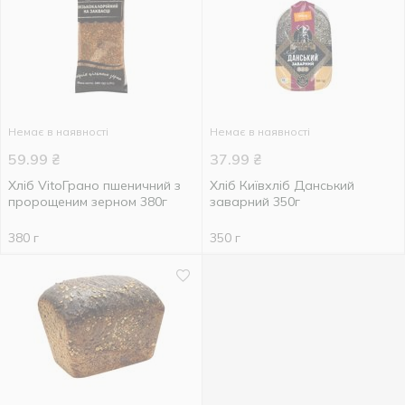
Немає в наявності
Немає в наявності
59.99
₴
37.99
₴
Хліб VitoГрано пшеничний з
Хліб Київхліб Данський
пророщеним зерном 380г
заварний 350г
380 г
350 г