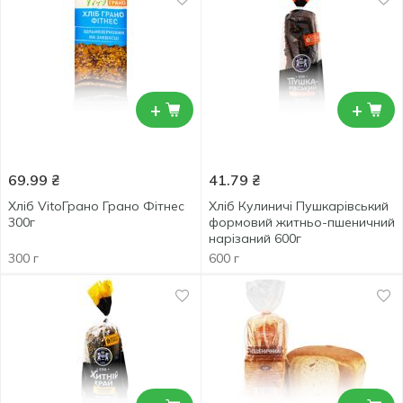
+
+
69.99
₴
41.79
₴
Хліб VitoГрано Грано Фітнес
Хліб Кулиничі Пушкарівський
300г
формовий житньо-пшеничний
нарізаний 600г
300 г
600 г