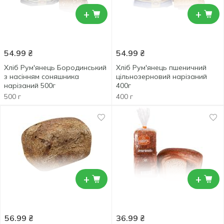
+
+
54.99
₴
54.99
₴
Хліб Рум'янець Бородинський
Хліб Рум'янець пшеничний
з насінням соняшника
цільнозерновий нарізаний
нарізаний 500г
400г
500 г
400 г
+
+
56.99
₴
36.99
₴