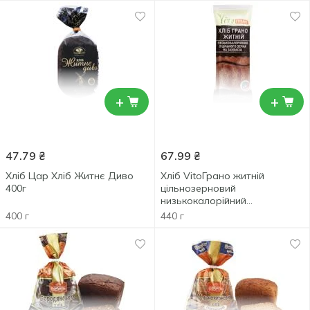
+
+
47.79
₴
67.99
₴
Хліб Цар Хліб Житнє Диво
Хліб VitoГрано житній
400г
цільнозерновий
низькокалорійний
бездріжджовий 440г
400 г
440 г