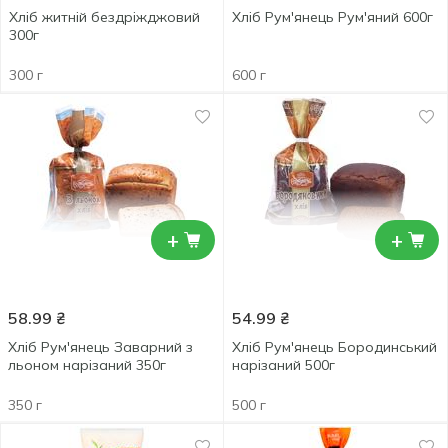
Хліб житній бездріжджовий
Хліб Рум'янець Рум'яний 600г
300г
300 г
600 г
+
+
58.99
₴
54.99
₴
Хліб Рум'янець Заварний з
Хліб Рум'янець Бородинський
льоном нарізаний 350г
нарізаний 500г
350 г
500 г