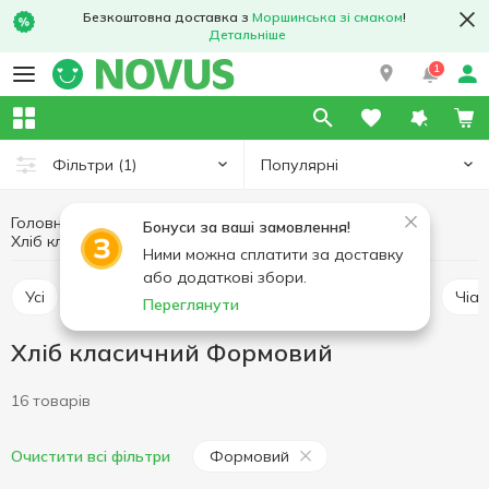
Безкоштовна доставка з
Моршинська зі смаком
!
Детальніше
1
Популярні
Фільтри
(1)
Головна
Пекарня
Хлібобулочні вироби
Бонуси за ваші замовлення!
Хліб класичний
Хліб класичний Формовий
Ними можна сплатити за доставку
або додаткові збори.
Усі
Хліб класичний
Хліб тостовий
Батон
Чіа
Переглянути
Хліб класичний Формовий
16 товарів
Формовий
Очистити всі фільтри