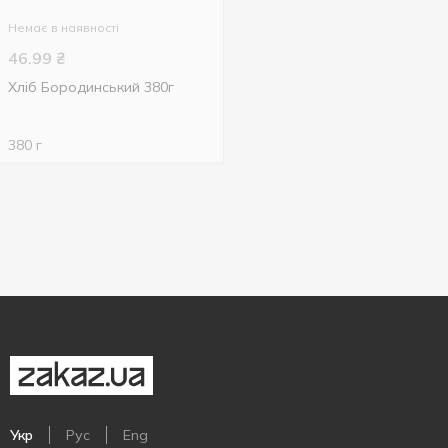
Немає в наявності
46.99
₴
Хліб Бородинський 380г
380 г
Укр
Рус
Eng