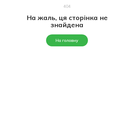
404
На жаль, ця сторінка не
знайдена
На головну