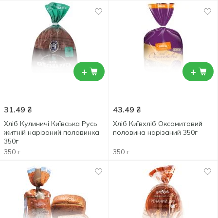
+
+
31.49
₴
43.49
₴
Хліб Кулиничі Київська Русь
Хлiб Київхліб Оксамитовий
житній нарізаний половинка
половина нарізаний 350г
350г
350 г
350 г