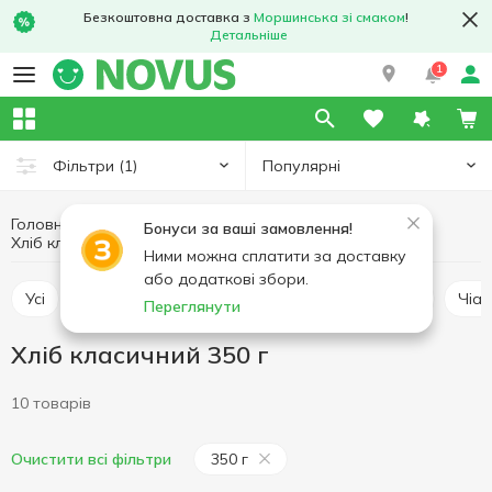
Безкоштовна доставка з
Моршинська зі смаком
!
Детальніше
1
Популярні
Фільтри
(1)
Головна
Пекарня
Хлібобулочні вироби
Бонуси за ваші замовлення!
Хліб класичний
Хліб класичний 350 г
Ними можна сплатити за доставку
або додаткові збори.
Усі
Хліб класичний
Хліб тостовий
Батон
Чіа
Переглянути
Хліб класичний 350 г
10 товарів
350 г
Очистити всі фільтри