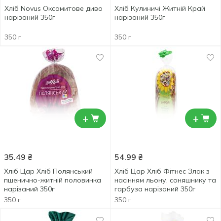
Хліб Novus Оксамитове диво
Хліб Кулиничі Житній Край
нарізаний 350г
нарізаний 350г
350 г
350 г
+
+
35.49
₴
54.99
₴
Хліб Цар Хліб Полянський
Хліб Цар Хліб Фітнес Злак з
пшенично-житній половинка
насінням льону, соняшнику та
нарізаний 350г
гарбуза нарізаний 350г
350 г
350 г