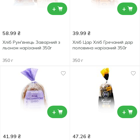
+
+
58.99
₴
39.99
₴
Хліб Рум'янець Заварний з
Хліб Цар Хліб Гречаний дар
льоном нарізаний 350г
половина нарізаний 350г
350 г
350 г
+
+
41.99
₴
47.26
₴