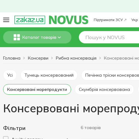
Підтримати ЗСУ
Укр
Каталог товарів
Головна
Консерви
Рибна консервація
Усі
Тунець консервований
Печінка тріски консерво
Консервовані морепродукти
Скумбрія консервована
Консервовані морепрод
Фільтри
6 товарів