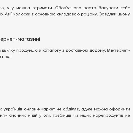
стю, яку можна отримати. Обов’язково варто балувати себе
ах Азії молюски є основною складовою раціону. Завдяки цьому
нтернет-магазині
удь-яку продукцію з каталогу з доставкою додому. В інтернет-
 них:
их українців онлайн-маркет не обділяє, адже можна оформити
ям смачних мідій у олії, гребінців чи інших морепродуктів не