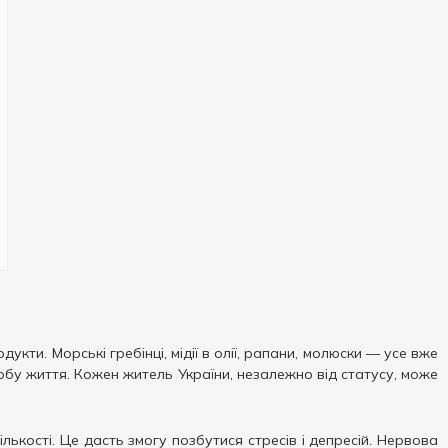
и. Морські гребінці, мідії в олії, рапани, молюски — усе вже
бу життя. Кожен житель України, незалежно від статусу, може
ількості. Це дасть змогу позбутися стресів і депресій. Нервова