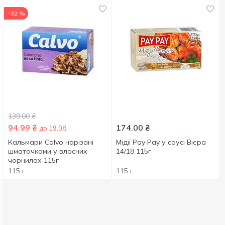
-32 %
139.00
₴
94.99
₴
174.00
₴
до 19.08
Кальмари Calvo нарізані
Мідії Pay Pay у соусі Вієра
шматочками у власних
14/18 115г
чорнилах 115г
115 г
115 г