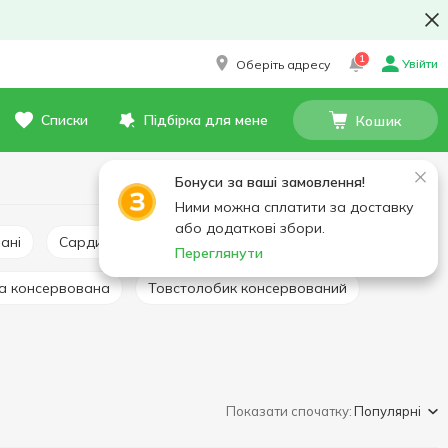
1
Увійти
Оберіть адресу
Списки
Підбірка для мене
Кошик
Бонуси за ваші замовлення!
Ними можна сплатити за доставку
або додаткові збори.
ані
Сардина консервована
Кілька консервована
Переглянути
а консервована
Товстолобик консервований
Показати спочатку:
Популярні