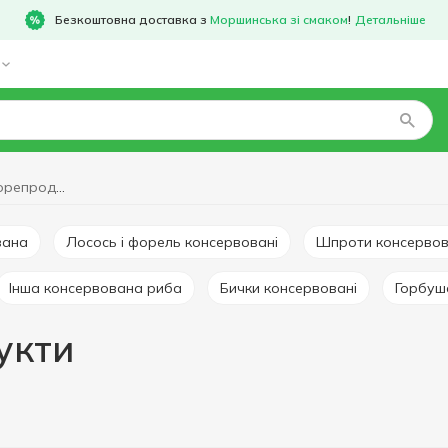
Безкоштовна доставка з
Моршинська зі смаком
!
Детальніше
Консервовані морепродукти
вана
Лосось і форель консервовані
Шпроти консервов
Інша консервована риба
Бички консервовані
Горбуш
укти