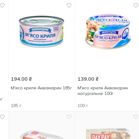
194.00
₴
139.00
₴
М'ясо криля Аквамарин 185г
М'ясо криля Аквамарин
натуральне 100г
5г
185 г
100 г