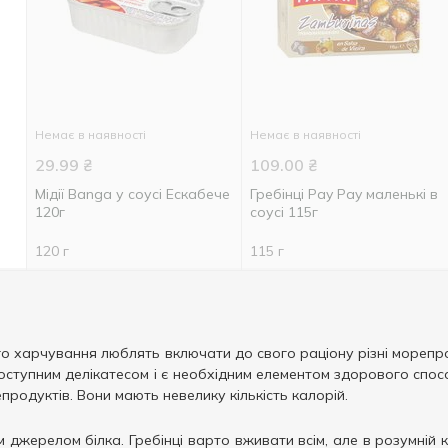
Немає в наявності
Немає в наявності
29.99
₴
109.00
₴
Мідії Banga у соусі Ескабече
Гребінці Pay Pay маленькі в
120г
соусі 115г
120 г
115 г
харчування люблять включати до свого раціону різні морепродукт
ступним делікатесом і є необхідним елементом здорового спосо
родуктів. Вони мають невелику кількість калорій.
 джерелом білка. Гребінці варто вживати всім, але в розумній к