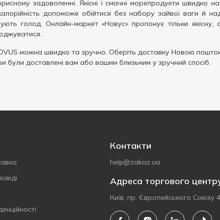
рисному задоволенні. Якісні і смачні морепродукти швидко н
калорійність допоможе обійтися без набору зайвої ваги й над
ують голод. Онлайн-маркет «Новус» пропонує тільки якісну,
лоджуватися.
OVUS можна швидко та зручно. Оберіть доставку Новою поштою
ри були доставлені вам або вашим близьким у зручний спосіб.
Контакти
тавка
help@zakaz.ua
овіді
Адреса торгового центр
Київ, пр. Європейського Союзу 
денційності