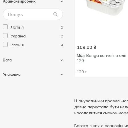
Країна-виробник
Латвія
2
Україна
2
Іспанія
4
109.00
₴
Мідії Banga копчені в олії
Вага
120г
120 г
Упаковка
100 г
1
115 г
4
Залізна банка
4
Шанувальники правильного 
120 г
2
давно перестало бути недо
185 г
насолодитися смаком мореп
1
Багато з них є повноцінним