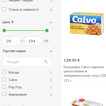
Акційні товари
1
Тільки в наявності
6
Ціна, ₴
OK
Торгова марка
139.00
₴
Кальмари Calvo нарізані
шматочками в
Banga
2
американському соусі 11
Calvo
2
115 г
Pay Pay
2
Аквамарин
2