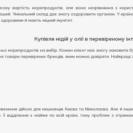
исоку вартість морепродуктів, але вона незрівнянна з кори
шей. Унікальний склад дає змогу оздоровити організм. У країн
доровими й мають міцний імунітет.
Купівля мідій у олії в перевіреному і
ьо морепродуктів на вибір. Кожен клієнт має змогу замовити б
ні товари перевірених брендів, яким можна довіряти. Найкращі з
евезення дійсна для мешканців Києва та Миколаєва. Але й інш
Її відділення є майже по всій країні, тому проблем з отриманн