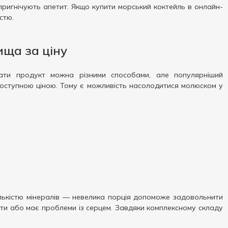
ригнічують апетит. Якщо купити морський коктейль в онлайн-
стю.
ища за ціну
вати продукт можна різними способами, але популярніший
 доступною ціною. Тому є можливість насолодитися молюском у
ількістю мінералів — невелика порція допоможе задовольнити
ієти або має проблеми із серцем. Завдяки комплексному складу