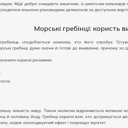
ращою. Мідії добре очищають кишечник, а шматочки кальмарів п
олодитися кількома різновидами делікатесів за доступною варті
Морські гребінці: користь в
 гребінець сподобається кожному, хто його спробує. Готу
рські гребінці дуже смачні й готові до вживання, причому за
азначити корисні речовини:
;
слоти;
мальну кількість жиру. Також молюски відрізняються великою к
ну й половину йоду. Гребінці корисні всім, хто дотримується д
силу, надає омолоджуючий ефект і покращує імунітет.