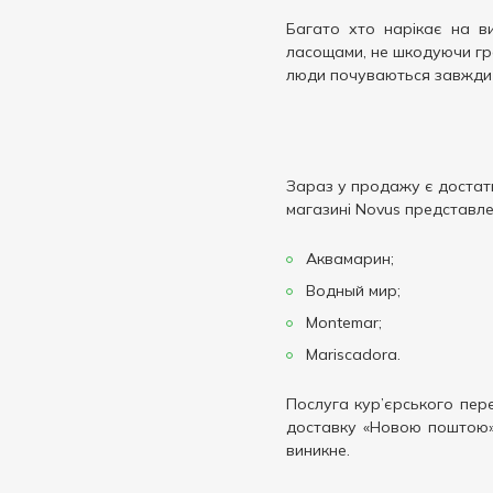
Багато хто нарікає на в
ласощами, не шкодуючи гро
люди почуваються завжди з
Зараз у продажу є достатн
магазині Novus представле
Аквамарин;
Водный мир;
Montemar;
Mariscadora.
Послуга кур’єрського пер
доставку «Новою поштою». 
виникне.