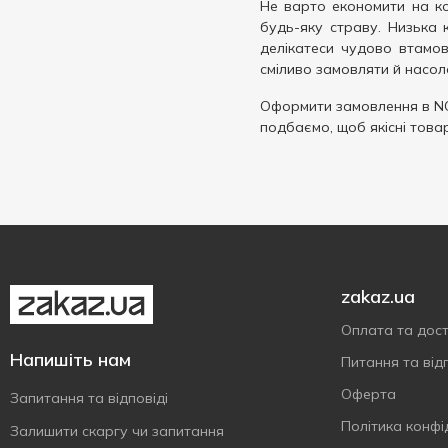
Не варто економити на ко
будь-яку страву. Низька 
делікатеси чудово втамов
сміливо замовляти й насо
Оформити замовлення в N
подбаємо, щоб якісні това
zakaz.ua
Оплата та дос
Напишіть нам
Питання та відп
Оферта
Запитання та відповіді
Політика конфі
Залишити скаргу чи запитання