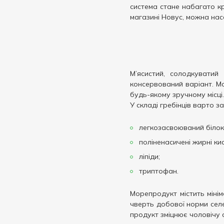
система стане набагато к
магазині Новус, можна нас
М’ясистий, солодкуватий
консервований варіант. Мо
будь-якому зручному місці.
У складі гребінців варто з
легкозасвоюваний білок
поліненасичені жирні ки
ліпіди;
триптофан.
Морепродукт містить міні
чверть добової норми селе
продукт зміцнює чоловічу 