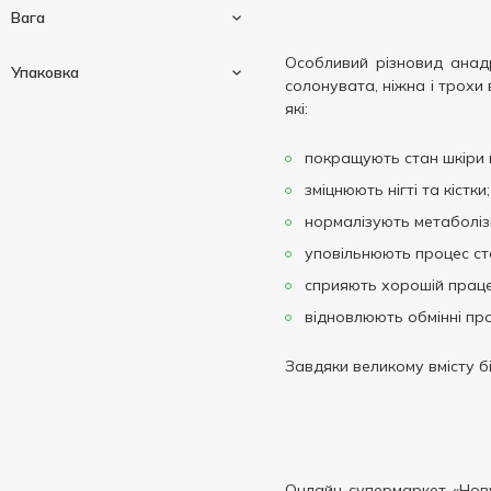
Вага
Особливий різновид анадр
Упаковка
солонувата, ніжна і трохи 
які:
160 г
1
покращують стан шкіри 
Залізна банка
1
зміцнюють нігті та кістки;
нормалізують метаболіз
уповільнюють процес ст
сприяють хорошій праце
відновлюють обмінні про
Завдяки великому вмісту бі
Онлайн-супермаркет «Нову