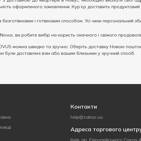
з доставкою до квартири в Новус, необхідно вказати свої адр
ьність оформленого замовлення. Кур’єр доставить продуктовий 
безготівковим і готівковим способом. Усі чеки персональний зб
Novus, ви робите вибір на користь смачного і свіжого продовол
OVUS можна швидко та зручно. Оберіть доставку Новою поштою
ри були доставлені вам або вашим близьким у зручний спосіб.
Контакти
тавка
help@zakaz.ua
овіді
Адреса торгового центр
Київ, пр. Європейського Союзу 