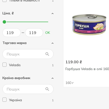
Тільки в наявності
1
Ціна, ₴
OK
Торгова марка
119.00
₴
Veladis
1
Горбуша Veladis в олії 160
Країна-виробник
160 г
Україна
1