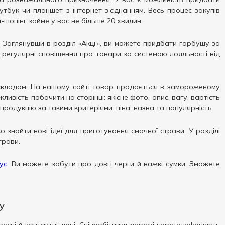
тбук чи планшет з інтернет-з’єднанням. Весь процес закупів
шопінг займе у вас не більше 20 хвилин.
. Заглянувши в розділ «Акції», ви можете придбати горбушу за
 регулярні сповіщення про товари за системою лояльності від
м складом. На нашому сайті товар продається в замороженому
ивість побачити на сторінці: якісне фото, опис, вагу, вартість
продукцію за такими критеріями: ціна, назва та популярність.
 знайти нові ідеї для приготування смачної страви. У розділі
трави.
ус
. Ви можете забути про довгі черги й важкі сумки. Зможете
у