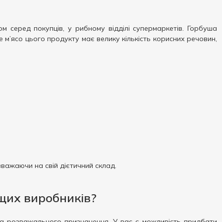
 серед покупців, у рибному відділі супермаркетів. Горбуша
не м’ясо цього продукту має велику кількість корисних речовин,
зважаючи на свій дієтичний склад.
щих виробників?
 та розважального призначення. У вас є можливість придбати