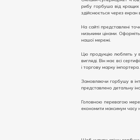
рибу горбуша від кращих 
здійснюється через екран 
На сайті представлені точ
низькими цінами. Оформіть
нашої мережі.
Цю продукцію люблять у в
вигляді. Він має всі серти
і торгову марку імпортера.
Замовляючи горбушу в інте
представлено детальну інс
Головною перевагою мере
економити максимум часу 