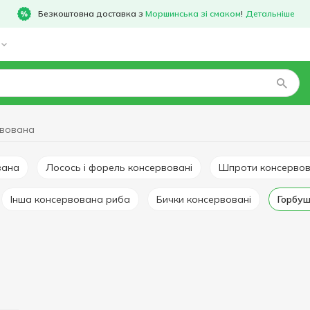
Безкоштовна доставка з
Моршинська зі смаком
!
Детальніше
рвована
вана
Лосось і форель консервовані
Шпроти консервов
Інша консервована риба
Бички консервовані
Горбу