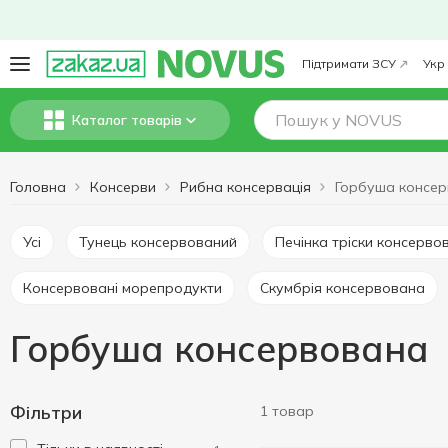
Підтримати ЗСУ
Укр
Каталог товарів
Головна
Консерви
Рибна консервація
Горбуша консе
Усі
Тунець консервований
Печінка тріски консерво
Консервовані морепродукти
Скумбрія консервована
Горбуша консервована
Фільтри
1 товар