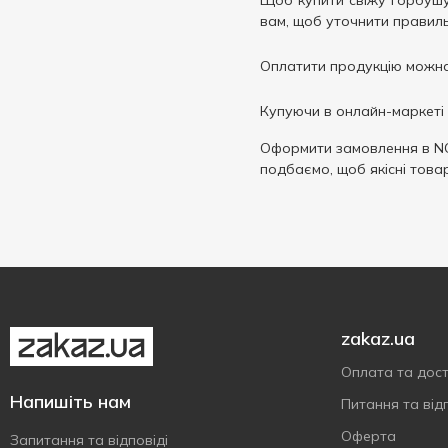
Щоб купити свіжу горбушу 
вам, щоб уточнити правил
Оплатити продукцію можна 
Купуючи в онлайн-маркеті 
Оформити замовлення в N
подбаємо, щоб якісні това
zakaz.ua
Оплата та дос
Напишіть нам
Питання та відп
Оферта
Запитання та відповіді