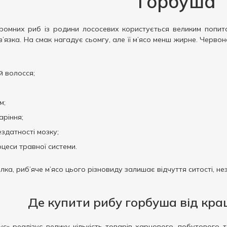
Горбуша
омних риб із родини лососевих користується великим попитом
в’язка. На смак нагадує сьомгу, але її м’ясо менш жирне. Черво
й волосся;
м;
аріння;
здатності мозку;
цеси травної системи.
лка, риб’яче м’ясо цього різновиду залишає відчуття ситості, не
Де купити рибу горбуша від кра
с» реалізує велику кількість товарів харчового, побутового