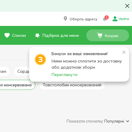
1
Увійти
Оберіть адресу
Списки
Підбірка для мене
Кошик
Бонуси за ваші замовлення!
Ними можна сплатити за доставку
або додаткові збори.
ані
Сардина консервована
Кілька консервована
Переглянути
ша консервована
Товстолобик консервований
Показати спочатку:
Популярні