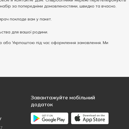
есні й контактні дані. Співробітники мережі перетелефонують
набір за попередніми домовленостями, швидко та вчасно.
ирач покладе вам у пакет.
ьства для вашої родини.
 або Укрпоштою під час оформлення замовлення. Ми
Завантажуйте мобільний
додаток
у
47