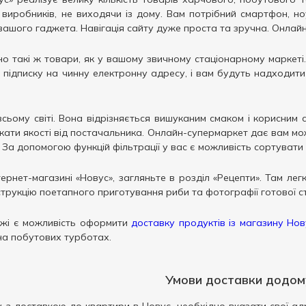
виробників, не виходячи із дому. Вам потрібний смартфон, ноу
вашого гаджета. Навігація сайту дуже проста та зручна. Онлайн-
но такі ж товари, як у вашому звичному стаціонарному маркеті
 підписку на чинну електронну адресу, і вам будуть надходити
сьому світі. Вона відрізняється вишуканим смаком і корисни
фікати якості від постачальника. Онлайн-супермаркет дає вам можл
 За допомогою функцій фільтрації у вас є можливість сортувати 
рнет-магазині «Новус», загляньте в розділ «Рецепти». Там легко
трукцію поетапного приготування риби та фотографії готової с
жі є можливість оформити
доставку продуктів із магазину Нов
на побутових турботах.
Умови доставки додом