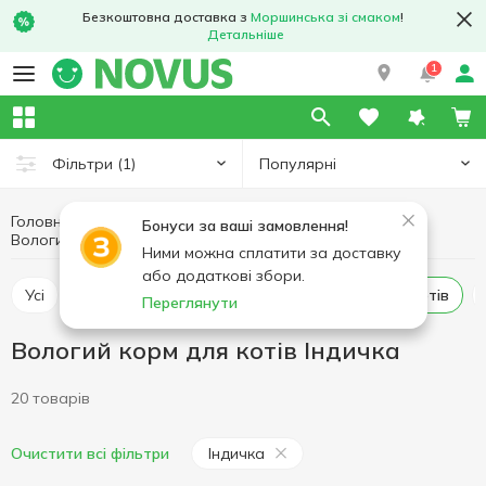
Безкоштовна доставка з
Моршинська зі смаком
!
Детальніше
1
Популярні
Фільтри
(1)
Головна
Товари для тварин
Корм для котів
Бонуси за ваші замовлення!
Вологий корм для котів Індичка
Вологий корм для котів
Ними можна сплатити за доставку
або додаткові збори.
Усі
Сухий корм для котів
Вологий корм для котів
Переглянути
Вологий корм для котів Індичка
20 товарів
Індичка
Очистити всі фільтри