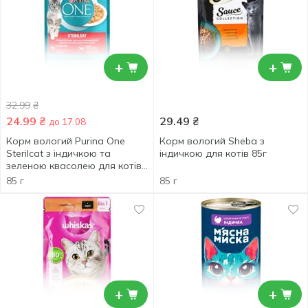
+
+
32.99
₴
24.99
₴
29.49
₴
до 17.08
Корм вологий Purina One
Корм вологий Sheba з
Sterilcat з індичкою та
індичкою для котів 85г
зеленою квасолею для котів
85г
85 г
85 г
+
+