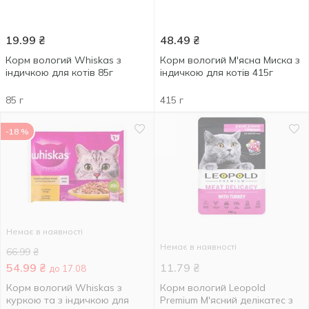
19.99
₴
48.49
₴
Корм вологий Whiskas з
Корм вологий М'ясна Миска з
індичкою для котів 85г
індичкою для котів 415г
85 г
415 г
-18 %
Немає в наявності
Немає в наявності
66.99
₴
54.99
₴
11.79
₴
до 17.08
Корм вологий Whiskas з
Корм вологий Leopold
куркою та з індичкою для
Premium М'ясний делікатес з