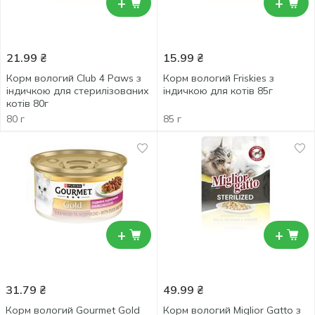
+
+
21.99
₴
15.99
₴
Корм вологий Club 4 Paws з
Корм вологий Friskies з
індичкою для стерилізованих
індичкою для котів 85г
котів 80г
80 г
85 г
+
+
31.79
₴
49.99
₴
Корм вологий Gourmet Gold
Корм вологий Miglior Gatto з