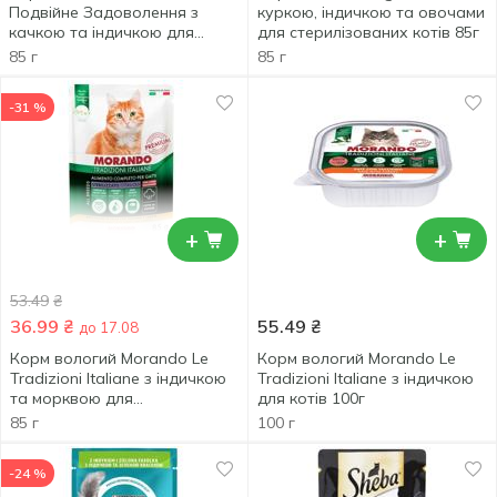
Подвійне Задоволення з
куркою, індичкою та овочами
качкою та індичкою для
для стерилізованих котів 85г
дорослих котів 85г
85 г
85 г
-31 %
+
+
53.49
₴
36.99
₴
55.49
₴
до 17.08
Корм вологий Morando Le
Корм вологий Morando Le
Tradizioni Italiane з індичкою
Tradizioni Italiane з індичкою
та морквою для
для котів 100г
стерилізованих котів 85г
85 г
100 г
-24 %