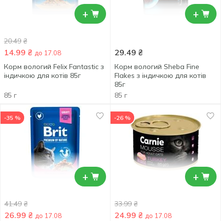
+
+
20.49
₴
14.99
₴
29.49
₴
до 17.08
Корм вологий Felix Fantastic з
Корм вологий Sheba Fine
індичкою для котів 85г
Flakes з індичкою для котів
85г
85 г
85 г
-35 %
-26 %
+
+
41.49
₴
33.99
₴
26.99
₴
24.99
₴
до 17.08
до 17.08