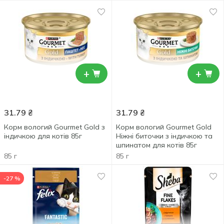
+
+
31.79
₴
31.79
₴
Корм вологий Gourmet Gold з
Корм вологий Gourmet Gold
індичкою для котів 85г
Ніжні биточки з індичкою та
шпинатом для котів 85г
85 г
85 г
-27 %