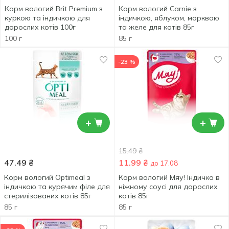
Корм вологий Brit Premium з
Корм вологий Carnie з
куркою та індичкою для
індичкою, яблуком, морквою
дорослих котів 100г
та желе для котів 85г
100 г
85 г
-23 %
+
+
15.49
₴
47.49
₴
11.99
₴
до 17.08
Корм вологий Optimeal з
Корм вологий Мяу! Індичка в
індичкою та курячим філе для
ніжному соусі для дорослих
стерилізованих котів 85г
котів 85г
85 г
85 г