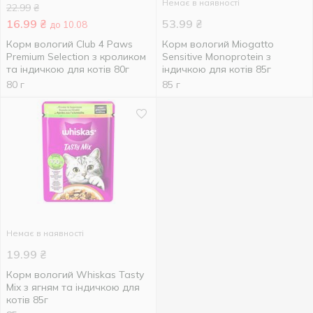
Немає в наявності
22.99
₴
16.99
₴
53.99
₴
до 10.08
Корм вологий Club 4 Paws
Корм вологий Miogatto
Premium Selection з кроликом
Sensitive Monoprotein з
та індичкою для котів 80г
індичкою для котів 85г
80 г
85 г
Немає в наявності
19.99
₴
Корм вологий Whiskas Tasty
Mix з ягням та індичкою для
котiв 85г