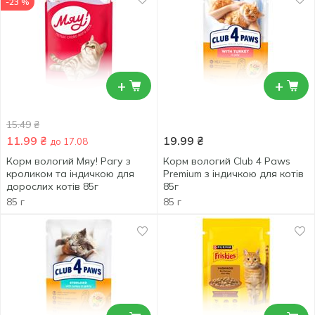
-23 %
+
+
15.49
₴
11.99
₴
19.99
₴
до 17.08
Корм вологий Мяу! Рагу з
Корм вологий Club 4 Paws
кроликом та індичкою для
Premium з індичкою для котів
дорослих котів 85г
85г
85 г
85 г