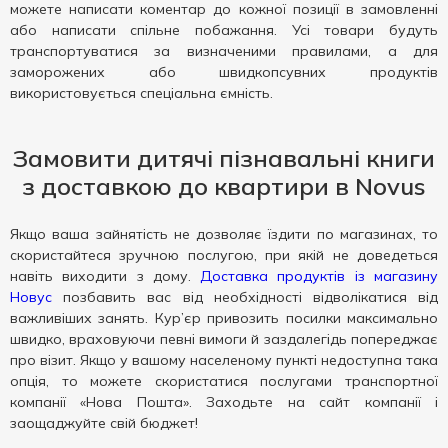
можете написати коментар до кожної позиції в замовленні
або написати спільне побажання. Усі товари будуть
транспортуватися за визначеними правилами, а для
заморожених або швидкопсувних продуктів
використовується спеціальна ємність.
Замовити дитячі пізнавальні книги
з доставкою до квартири в Novus
Якщо ваша зайнятість не дозволяє їздити по магазинах, то
скористайтеся зручною послугою, при якій не доведеться
навіть виходити з дому.
Доставка продуктів із магазину
Новус
позбавить вас від необхідності відволікатися від
важливіших занять. Кур’єр привозить посилки максимально
швидко, враховуючи певні вимоги й заздалегідь попереджає
про візит. Якщо у вашому населеному пункті недоступна така
опція, то можете скористатися послугами транспортної
компанії «Нова Пошта». Заходьте на сайт компанії і
заощаджуйте свій бюджет!