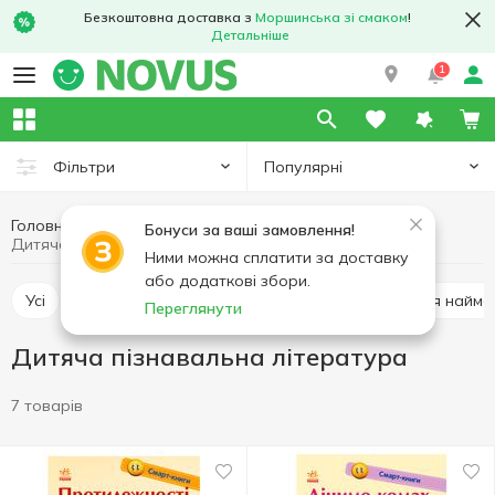
Безкоштовна доставка з
Моршинська зі смаком
!
Детальніше
1
Популярні
Фільтри
Головна
Хобі та відпочинок
Книги
Бонуси за ваші замовлення!
Дитяча пізнавальна література
Ними можна сплатити за доставку
або додаткові збори.
Усі
Розмальовки, наліпки, творчість
Книги для найм
Переглянути
Дитяча пізнавальна література
7 товарів