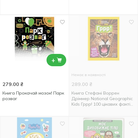
+
Немає в наявності
279.00
₴
289.00
₴
Книга Прокачай мозок! Парк
Книга Стефані Воррен
розваг
Дріммер National Geographic
Kids Гррр! 100 цікавих фактів
про тварин Африки