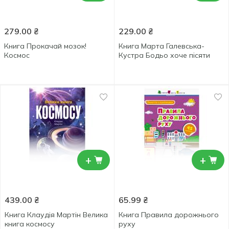
279.00
₴
229.00
₴
Книга Прокачай мозок!
Книга Марта Галевська-
Космос
Кустра Бодьо хоче пісяти
+
+
439.00
₴
65.99
₴
Книга Клаудія Мартін Велика
Книга Правила дорожнього
книга космосу
руху