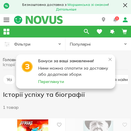
Безкоштовна доставка з
Моршинська зі смаком
!
Детальніше
1
Популярні
Фільтри
Головна
Хобі та відпочинок
Книги
Бонуси за ваші замовлення!
Історії успіху та біографії
Ними можна сплатити за доставку
або додаткові збори.
Усі
Розмальовки, наліпки, творчість
Книги для найм
Переглянути
Історії успіху та біографії
1 товар