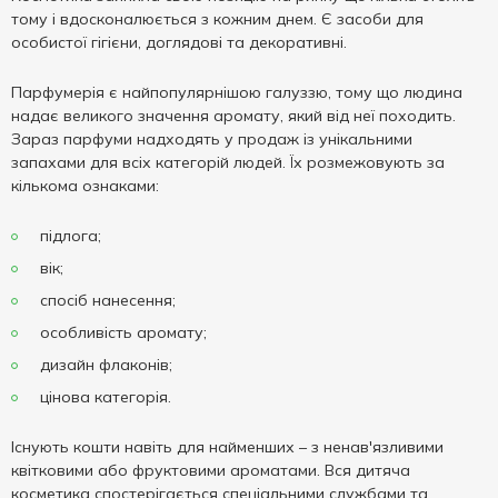
тому і вдосконалюється з кожним днем. Є засоби для
особистої гігієни, доглядові та декоративні.
Парфумерія є найпопулярнішою галуззю, тому що людина
надає великого значення аромату, який від неї походить.
Зараз парфуми надходять у продаж із унікальними
запахами для всіх категорій людей. Їх розмежовують за
кількома ознаками:
підлога;
вік;
спосіб нанесення;
особливість аромату;
дизайн флаконів;
цінова категорія.
Існують кошти навіть для найменших – з ненав'язливими
квітковими або фруктовими ароматами. Вся дитяча
косметика спостерігається спеціальними службами та