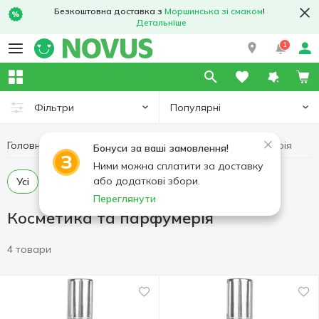
Безкоштовна доставка з
Моршинська зі смаком
!
Детальніше
1
Популярні
Фільтри
Головна
Гігієна та догляд
Косметика та парфумерія
Бонуси за ваші замовлення!
Ними можна сплатити за доставку
або додаткові збори.
Усі
Аксесуари для макіяжу
Парфюмерія
Переглянути
Косметика та парфумерія
4 товари