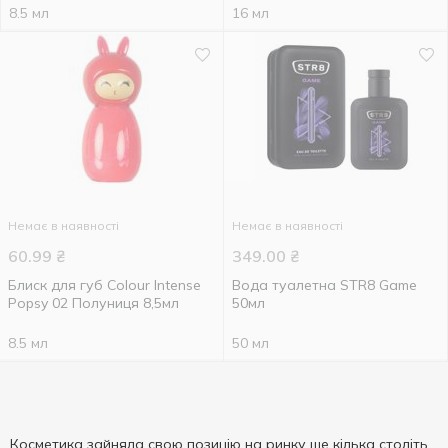
8.5 мл
16 мл
Немає в наявності
Немає в наявності
60.99
₴
349.00
₴
Блиск для губ Colour Intense
Вода туалетна STR8 Game
Popsy 02 Полуниця 8,5мл
50мл
8.5 мл
50 мл
Косметика зайняла свою позицію на ринку ще кілька століть