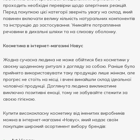
проходить необхідні перевірки щодо алергічних реакцій.
Перед покупкою цієї категорії зверніть увагу на склад, який
повинен включати велику кількість натуральних компонентів
та інструкцію до застосування. Уникайте потрапляння
речовини в дихальні шляхи та на слизову оболонку.
Косметика в інтернет-магазині Новус
Жодна сучасна людина не може обійтися без косметики у
своєму щоденному ритуалі з догляду за собою. Раніше було
прийнято використовувати таку продукцію лише жінкам, але
прогрес не стоїть на місці, і вчені винайшли склад ідеальної
чоловічої продукції. Доглянута людина викликатиме
виключно позитивні емоції, тому не забувайте стежити за
своєю гігієною.
Купити висококласну косметику від іменитих виробників
можна в інтернет-магазині «Новус», який надає своїм
покупцям широкий асортимент вибору брендів: