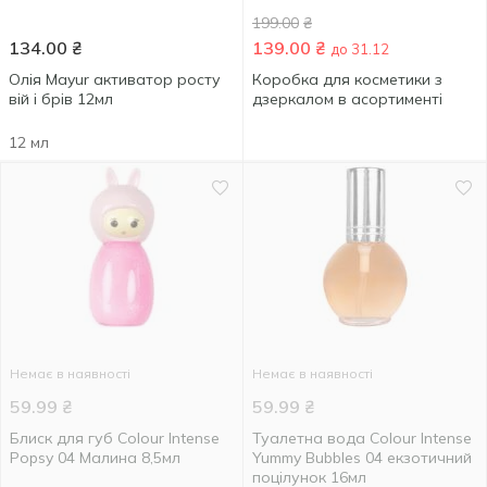
199.00
₴
134.00
₴
139.00
₴
до 31.12
Олія Mayur активатор росту
Коробка для косметики з
вій і брів 12мл
дзеркалом в асортименті
12 мл
Немає в наявності
Немає в наявності
59.99
₴
59.99
₴
Блиск для губ Colour Intense
Туалетна вода Colour Intense
Popsy 04 Малина 8,5мл
Yummy Bubbles 04 екзотичний
поцілунок 16мл