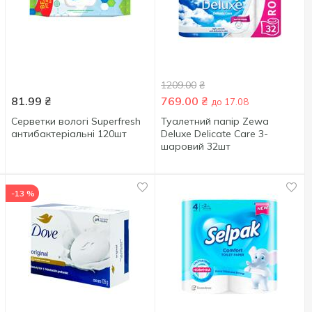
1209.00
₴
81.99
₴
769.00
₴
до 17.08
Серветки вологі Superfresh
Туалетний папір Zewa
антибактеріальні 120шт
Deluxe Delicate Care 3-
шаровий 32шт
-13 %