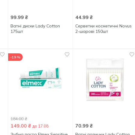
99.99
₴
44.99
₴
Ватні диски Lady Cotton
Серветки косметичні Novus
175шт
2-шарові 150шт
-19 %
184.00
₴
149.00
₴
70.99
₴
до 17.08
Зубна паста Elmex Sensitive
Ватні палички Lady Сotton