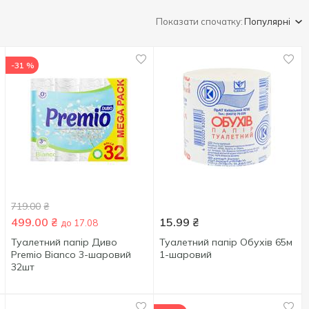
Показати спочатку:
Популярні
-31 %
719.00
₴
499.00
₴
15.99
₴
до 17.08
Туалетний папір Диво
Туалетний папір Обухів 65м
Premio Bianco 3-шаровий
1-шаровий
32шт