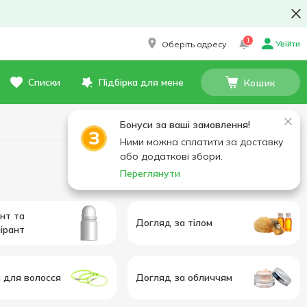
1
Увійти
Оберіть адресу
Списки
Підбірка для мене
Кошик
Бонуси за ваші замовлення!
Ними можна сплатити за доставку
або додаткові збори.
Переглянути
нт та
Догляд за тілом
ірант
 для волосся
Догляд за обличчям