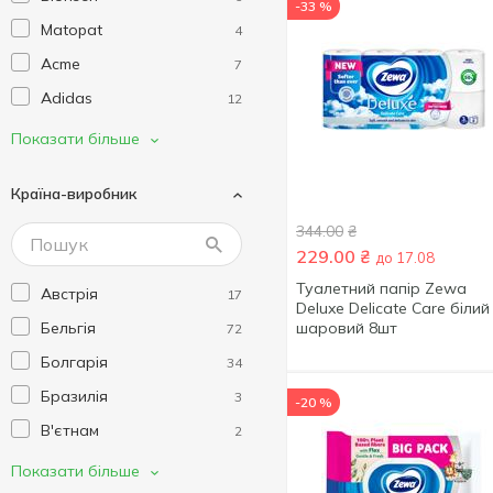
-33 %
Matopat
4
Acme
7
Adidas
12
Alko Sorb
1
Показати більше
Always
27
Країна-виробник
Aquafresh
8
344.00
₴
Arko
21
229.00
₴
до 17.08
Arm & Hammer
4
Туалетний папір Zewa
Австрія
17
AXE
25
Deluxe Delicate Care білий
Бельгія
шаровий 8шт
72
Barbers
3
Болгарія
34
Barwa
4
Бразилія
3
-20 %
Bath Sweets
7
В'єтнам
2
Bathroom Solutions
1
Великобританія
147
Показати більше
Batiste
6