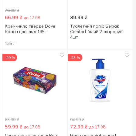
76.99
₴
66.99
₴
89.99
₴
до 17.08
Крем-мило тверде Dove
Туалетний папір Selpak
Краса і догляд 135г
Comfort білий 2-шаровий
4шт
135 г
-29 %
-23 %
83.99
₴
94.99
₴
59.99
₴
72.99
₴
до 17.08
до 17.08
Серветки косметичні Ruta
Мило рідке Safeguard