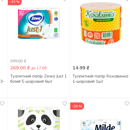
-33 %
399.00
₴
269.00
₴
14.99
₴
до 17.08
Туалетний папір Zewa Just 1
Туалетний папір Кохавинка
 3-
білий 5-шаровий 6шт
1-шаровий 1шт
-26 %