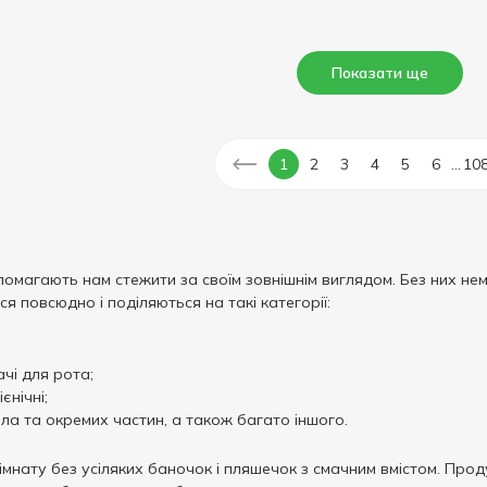
Показати ще
...
1
2
3
4
5
6
10
опомагають нам стежити за своїм зовнішнім виглядом. Без них 
ся повсюдно і поділяються на такі категорії:
ачі для рота;
єнічні;
тіла та окремих частин, а також багато іншого.
мнату без усіляких баночок і пляшечок з смачним вмістом. Проду