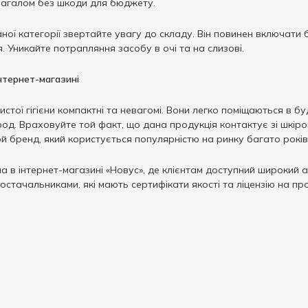
 загалом без шкоди для бюджету.
ої категорії звертайте увагу до складу. Він повинен включати 
. Уникайте потрапляння засобу в очі та на слизові.
інтернет-магазині
стої гігієни компактні та невагомі. Вони легко поміщаються в б
од. Враховуйте той факт, що дана продукція контактує зі шкір
 бренд, який користується популярністю на ринку багато років і
а в інтернет-магазині «Новус», де клієнтам доступний широкий
остачальниками, які мають сертифікати якості та ліцензію на пр