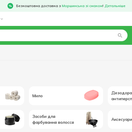
Безкоштовна доставка з
Моршинська зі смаком
!
Детальніше
Дезодора
Мило
антиперсп
Засоби для
Аксесуари
фарбування волосся