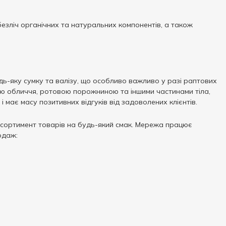
безліч органічних та натуральних компонентів, а також
удь-яку сумку та валізу, що особливо важливо у разі раптових
ою обличчя, ротовою порожниною та іншими частинами тіла,
 має масу позитивних відгуків від задоволених клієнтів.
 асортимент товарів на будь-який смак. Мережа працює
одаж: