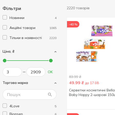
Фільтри
2220 товарів
Новинки
4
-40 %
Акційні товари
1065
Тільки в наявності
2220
Ціна, ₴
OK
83.99
₴
49.99
₴
Торгова марка
до 17.08
Серветки косметичні Bella
Baby Happy 2-шарові 150
4Love
5
Bionsen
6