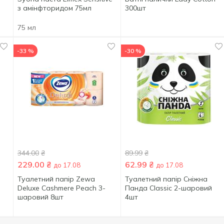
з амінфторидом 75мл
300шт
75 мл
-33 %
-30 %
344.00
₴
89.99
₴
229.00
₴
62.99
₴
до 17.08
до 17.08
Туалетний папір Zewa
Туалетний папір Сніжна
Deluxe Cashmere Peach 3-
Панда Classic 2-шаровий
шаровий 8шт
4шт