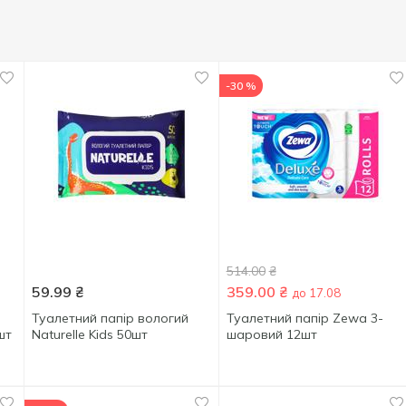
-30 %
514.00
₴
59.99
₴
359.00
₴
до 17.08
Туалетний папір вологий
Туалетний папір Zewa 3-
шт
Naturelle Kids 50шт
шаровий 12шт