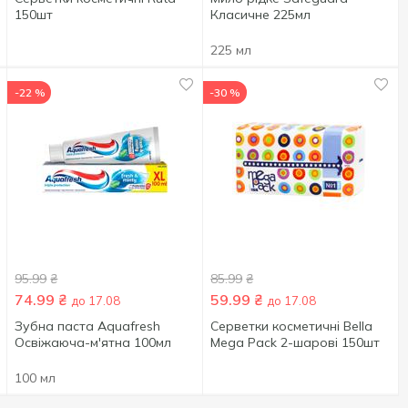
150шт
Класичне 225мл
225 мл
-22 %
-30 %
95.99
₴
85.99
₴
74.99
₴
59.99
₴
до 17.08
до 17.08
Зубна паста Aquafresh
Серветки косметичні Bella
Освіжаюча-м'ятна 100мл
Mega Pack 2-шарові 150шт
100 мл